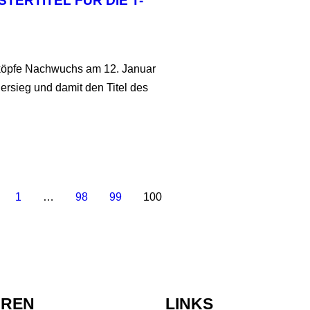
TERTITEL FÜR DIE T-B
deköpfe Nachwuchs am 12. Januar
ersieg und damit den Titel des
1
…
98
99
100
OREN
LINKS