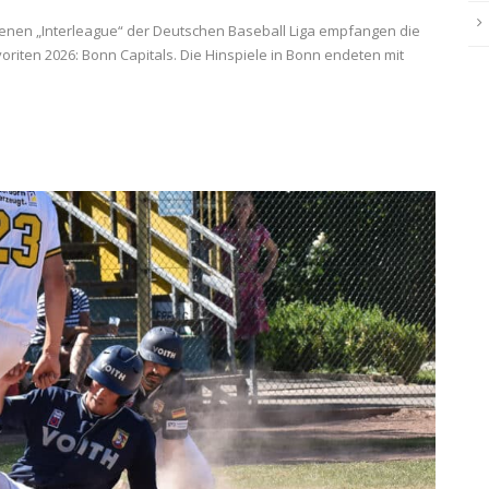
enen „Interleague“ der Deutschen Baseball Liga empfangen die
iten 2026: Bonn Capitals. Die Hinspiele in Bonn endeten mit