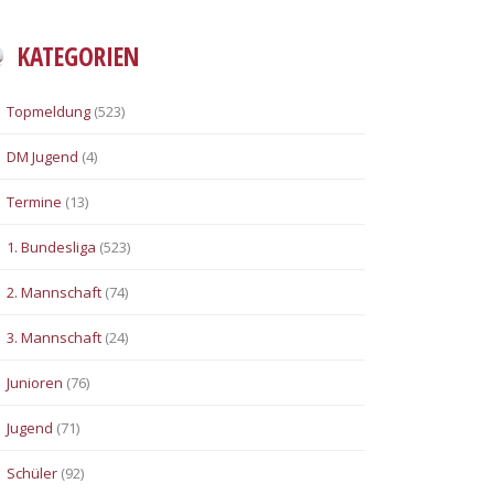
KATEGORIEN
Topmeldung
(523)
DM Jugend
(4)
Termine
(13)
1. Bundesliga
(523)
2. Mannschaft
(74)
3. Mannschaft
(24)
Junioren
(76)
Jugend
(71)
Schüler
(92)