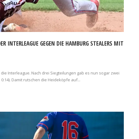
DER INTERLEAGUE GEGEN DIE HAMBURG STEALERS MIT
die Interleague. Nach drei Siegteilungen gab es nun sogar zwei
:14). Damit rutschen die Heideköpfe auf...