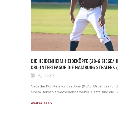
DIE HEIDENHEIM HEIDEKÖPFE (20-6 SIEGE/
DBL-INTERLEAGUE DIE HAMBURG STEALERS (1
15 Juli 2026
Nach der Punkteteilung in Bonn (9:8/ 3:13) geht es für
einem Heimspielwochenende weiter. Gäste sind die Hamb