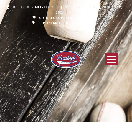
DEUTSCHER MEISTER
2009
|
2015
|
2017
|
2019
|
2020
|
2021
|
2023
|
2025
C.E.B.-EUROPAPOKALSIEGER 2019
EUROPEAN CLUB CHAMPIONS
2025