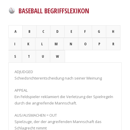
BASEBALL BEGRIFFSLEXIKON
A
B
C
D
E
F
G
H
I
K
L
M
N
O
P
R
S
T
U
W
ADJUDGED
Schiedsrichterentscheidung nach seiner Meinung
APPEAL
Ein Feldspieler reklamiert die Verletzung der Spielregeln
durch die angreifende Mannschaft.
AUS/AUSMACHEN = OUT
Spielzuge, der der angreifenden Mannschaft das
Schlagrecht nimmt