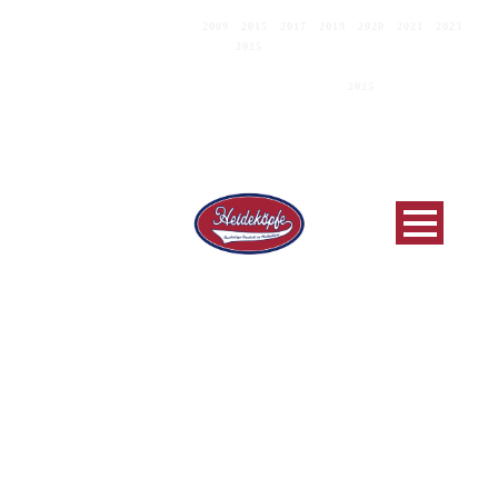
DEUTSCHER MEISTER
2009
|
2015
|
2017
|
2019
|
2020
|
2021
|
2023
|
2025
C.E.B.-EUROPAPOKALSIEGER 2019
EUROPEAN CLUB CHAMPIONS
2025