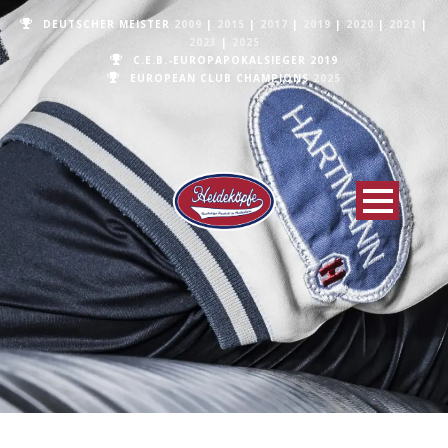
DEUTSCHER MEISTER
2009
|
2015
|
2017
|
2019
|
2020
|
2021
|
2023
|
2025
C.E.B.-EUROPAPOKALSIEGER 2019
EUROPEAN CLUB CHAMPIONS
2025