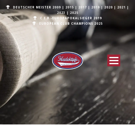
DEUTSCHER MEISTER
2009
|
2015
|
2017
|
2019
|
2020
|
2021
|
2023
|
2025
C.E.B.-EUROPAPOKALSIEGER 2019
EUROPEAN CLUB CHAMPIONS
2025