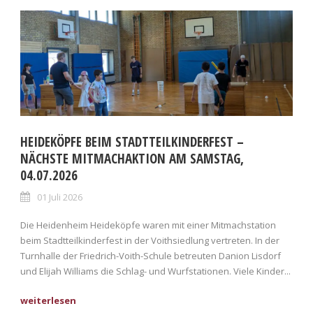
HEIDEKÖPFE BEIM STADTTEILKINDERFEST –
NÄCHSTE MITMACHAKTION AM SAMSTAG,
04.07.2026
01 Juli 2026
Die Heidenheim Heideköpfe waren mit einer Mitmachstation
beim Stadtteilkinderfest in der Voithsiedlung vertreten. In der
Turnhalle der Friedrich-Voith-Schule betreuten Danion Lisdorf
und Elijah Williams die Schlag- und Wurfstationen. Viele Kinder...