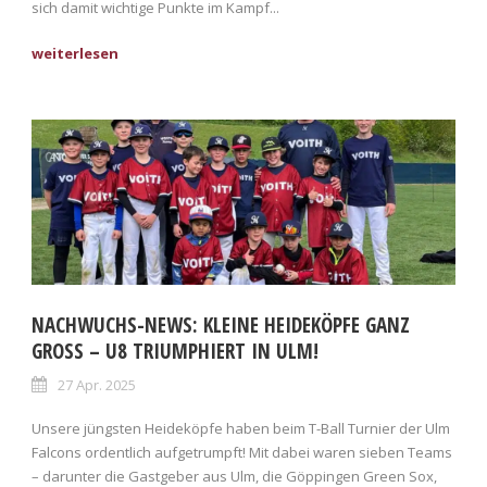
sich damit wichtige Punkte im Kampf...
NACHWUCHS-NEWS: KLEINE HEIDEKÖPFE GANZ
GROSS – U8 TRIUMPHIERT IN ULM!
27 Apr. 2025
Unsere jüngsten Heideköpfe haben beim T-Ball Turnier der Ulm
Falcons ordentlich aufgetrumpft! Mit dabei waren sieben Teams
– darunter die Gastgeber aus Ulm, die Göppingen Green Sox,