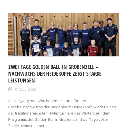
ZWEI TAGE GOLDEN BALL IN GRÖBENZELL –
NACHWUCHS DER HEIDEKÖPFE ZEIGT STARKE
LEISTUNGEN
01 Dez. 2025
Am vergangenen Wochenende stand für den
Baseballnachwuchs der Heidenheim Heideköpfe wieder eines
der traditionsreichsten Hallenturniere des Winters auf dem
Programm: der Golden Ball in Gröbenzell. Zwei Tage voller
Spiele, gemeinsamer...