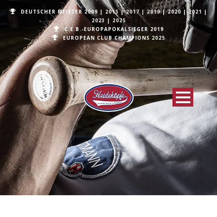
DEUTSCHER MEISTER
2009
|
2015
|
2017
|
2019
|
2020
|
2021
|
2023
|
2025
C.E.B.-EUROPAPOKALSIEGER 2019
EUROPEAN CLUB CHAMPIONS
2025