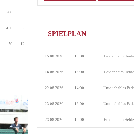
.500
5
.450
6
SPIELPLAN
.150
12
15.08.2026
18:00
Heidenheim Heide
16.08.2026
13:00
Heidenheim Heide
22.08.2026
14:00
Untouchables Pad
23.08.2026
12:00
Untouchables Pad
23.08.2026
16:00
Heidenheim Heide