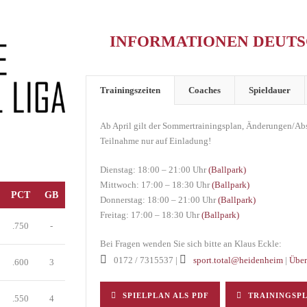
INFORMATIONEN DEUTS
Trainingszeiten
Coaches
Spieldauer
Ab April gilt der Sommertrainingsplan, Änderungen/A
Teilnahme nur auf Einladung!
Dienstag: 18:00 – 21:00 Uhr
(Ballpark)
Mittwoch: 17:00 – 18:30 Uhr
(Ballpark)
PCT
GB
Donnerstag: 18:00 – 21:00 Uhr
(Ballpark)
Freitag: 17:00 – 18:30 Uhr
(Ballpark)
.750
-
Bei Fragen wenden Sie sich bitte an Klaus Eckle:
0172 / 7315537 |
sport.total@heidenheim
|
Über
.600
3
SPIELPLAN ALS PDF
TRAININGSPL
.550
4