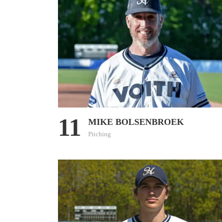
11
MIKE BOLSENBROEK
Pitching