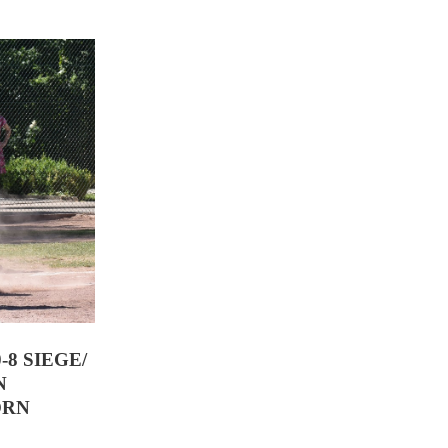
8 SIEGE/
N
ORN