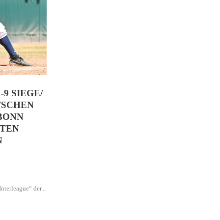
9 SIEGE/
UTSCHEN
 BONN
ZTEN
N
terleague“ der...