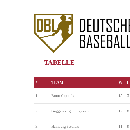
TABELLE
#
TEAM
W
L
1.
Bonn Capitals
15
5
2.
Guggenberger Legionäre
12
8
3.
Hamburg Stealers
11
9