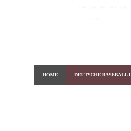
DEUTSCHER MEISTER
2009
|
2015
|
2017
|
2019
|
2020
|
C.E.B.-EUROPAPOKALSIEGER 2019
EUROPEAN CLUB CHAMPIONS
2025
HOME
DEUTSCHE BASEBALL 