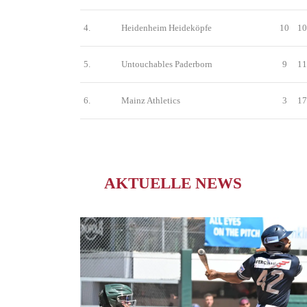
4.
Heidenheim Heideköpfe
10
10
5.
Untouchables Paderborn
9
11
6.
Mainz Athletics
3
17
AKTUELLE NEWS