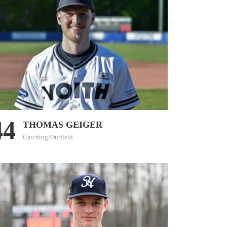
44
THOMAS GEIGER
Catching/Outfield