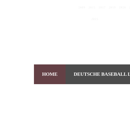
DEUTSCHER MEISTER
2009
|
2015
|
2017
|
2019
|
2020
|
C.E.B.-EUROPAPOKALSIEGER 2019
EUROPEAN CLUB CHAMPIONS
2025
HOME
DEUTSCHE BASEBALL 