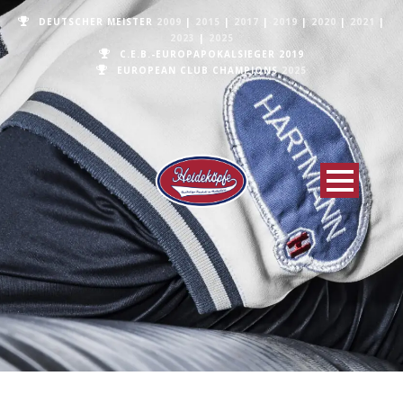
DEUTSCHER MEISTER
2009
|
2015
|
2017
|
2019
|
2020
|
2021
|
2023
|
2025
C.E.B.-EUROPAPOKALSIEGER 2019
EUROPEAN CLUB CHAMPIONS
2025