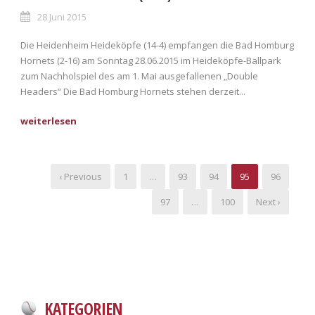
28 Juni 2015
Die Heidenheim Heideköpfe (14-4) empfangen die Bad Homburg
Hornets (2-16) am Sonntag 28.06.2015 im Heideköpfe-Ballpark
zum Nachholspiel des am 1. Mai ausgefallenen „Double
Headers“ Die Bad Homburg Hornets stehen derzeit...
‹ Previous
1
…
93
94
95
96
97
…
100
Next ›
KATEGORIEN