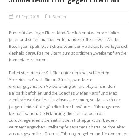
01 Sep. 2015
Schüler
Pubertätsbedingte Eltern-Kind-Duelle kennt wahrscheinlich
jeder und selten machen Aufeinandertreffen dieser Art den
Beteiligten Spaß. Das Schülerteam der Heideköpfe verlegte sich
deshalb darauf seine Eltern zum sportlichen Zweikampf an die
homeplate zu bitten.
Dabei starteten die Schüler unter denkbar schlechten
Vorzeichen: Coach Simon Gühring wurde zur
ordnungsgemäßen Vorbereitung auf die play-offs in den
Ballpark befohlen und die Coaches Stefan Karpf und Max
Zembsch wechselten kurzfristig die Seiten, so dass sich die
jungen Heideköpfe gänzlich ihrer bewährten Führungscrew
beraubt sahen. Die Erfahrung, die die Truppe in der
zurückliegenden Spielzeit mit dem Höhepunkt der baden-
württembergischen Titelkämpfe gesammelt hatte, reichte aber
aus um gegen ihre Eltern in Führung zu gehen und in den ersten