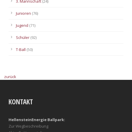
3. Mannschaft
(24)
Junioren
(76)
Jugend
(71)
Schüler
(92)
T-Ball
(50)
zurück
KONTAKT
HellensteinEnergie Ballpark:
Zur Wegbeschreibung