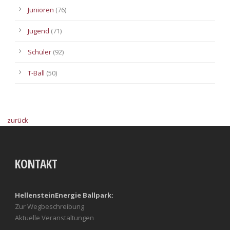
Junioren
(76)
Jugend
(71)
Schüler
(92)
T-Ball
(50)
zurück
KONTAKT
HellensteinEnergie Ballpark:
Zur Wegbeschreibung
Aktuelle Veranstaltungen