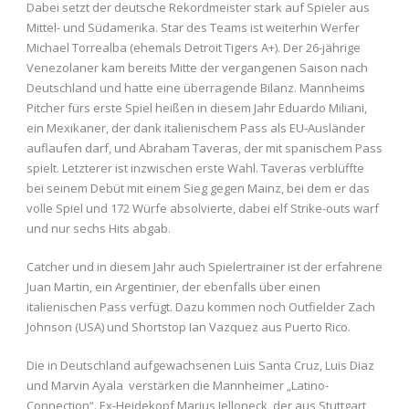
Dabei setzt der deutsche Rekordmeister stark auf Spieler aus
Mittel- und Südamerika. Star des Teams ist weiterhin Werfer
Michael Torrealba (ehemals Detroit Tigers A+). Der 26-jährige
Venezolaner kam bereits Mitte der vergangenen Saison nach
Deutschland und hatte eine überragende Bilanz. Mannheims
Pitcher fürs erste Spiel heißen in diesem Jahr Eduardo Miliani,
ein Mexikaner, der dank italienischem Pass als EU-Ausländer
auflaufen darf, und Abraham Taveras, der mit spanischem Pass
spielt. Letzterer ist inzwischen erste Wahl. Taveras verblüffte
bei seinem Debüt mit einem Sieg gegen Mainz, bei dem er das
volle Spiel und 172 Würfe absolvierte, dabei elf Strike-outs warf
und nur sechs Hits abgab.
Catcher und in diesem Jahr auch Spielertrainer ist der erfahrene
Juan Martin, ein Argentinier, der ebenfalls über einen
italienischen Pass verfügt. Dazu kommen noch Outfielder Zach
Johnson (USA) und Shortstop Ian Vazquez aus Puerto Rico.
Die in Deutschland aufgewachsenen Luis Santa Cruz, Luis Diaz
und Marvin Ayala verstärken die Mannheimer „Latino-
Connection“. Ex-Heidekopf Marius Jelloneck, der aus Stuttgart