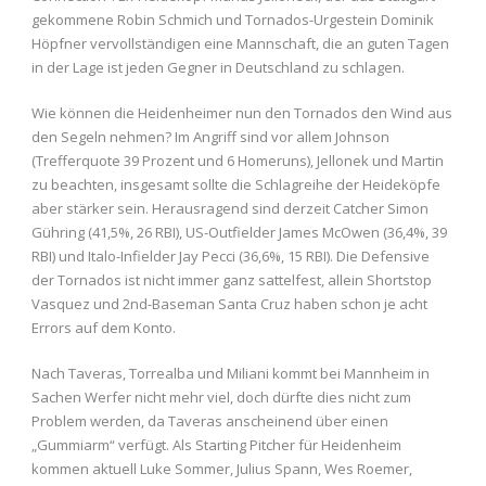
gekommene Robin Schmich und Tornados-Urgestein Dominik
Höpfner vervollständigen eine Mannschaft, die an guten Tagen
in der Lage ist jeden Gegner in Deutschland zu schlagen.
Wie können die Heidenheimer nun den Tornados den Wind aus
den Segeln nehmen? Im Angriff sind vor allem Johnson
(Trefferquote 39 Prozent und 6 Homeruns), Jellonek und Martin
zu beachten, insgesamt sollte die Schlagreihe der Heideköpfe
aber stärker sein. Herausragend sind derzeit Catcher Simon
Gühring (41,5%, 26 RBI), US-Outfielder James McOwen (36,4%, 39
RBI) und Italo-Infielder Jay Pecci (36,6%, 15 RBI). Die Defensive
der Tornados ist nicht immer ganz sattelfest, allein Shortstop
Vasquez und 2nd-Baseman Santa Cruz haben schon je acht
Errors auf dem Konto.
Nach Taveras, Torrealba und Miliani kommt bei Mannheim in
Sachen Werfer nicht mehr viel, doch dürfte dies nicht zum
Problem werden, da Taveras anscheinend über einen
„Gummiarm“ verfügt. Als Starting Pitcher für Heidenheim
kommen aktuell Luke Sommer, Julius Spann, Wes Roemer,