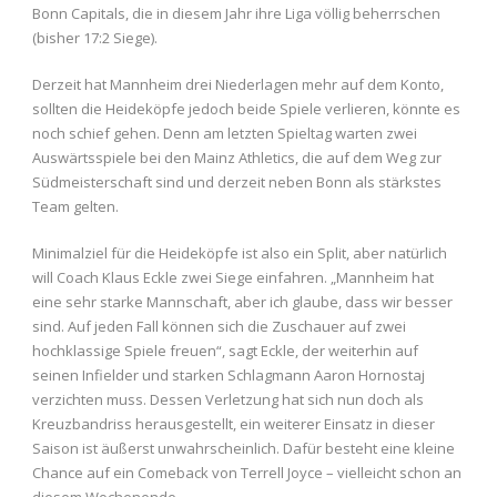
Bonn Capitals, die in diesem Jahr ihre Liga völlig beherrschen
(bisher 17:2 Siege).
Derzeit hat Mannheim drei Niederlagen mehr auf dem Konto,
sollten die Heideköpfe jedoch beide Spiele verlieren, könnte es
noch schief gehen. Denn am letzten Spieltag warten zwei
Auswärtsspiele bei den Mainz Athletics, die auf dem Weg zur
Südmeisterschaft sind und derzeit neben Bonn als stärkstes
Team gelten.
Minimalziel für die Heideköpfe ist also ein Split, aber natürlich
will Coach Klaus Eckle zwei Siege einfahren. „Mannheim hat
eine sehr starke Mannschaft, aber ich glaube, dass wir besser
sind. Auf jeden Fall können sich die Zuschauer auf zwei
hochklassige Spiele freuen“, sagt Eckle, der weiterhin auf
seinen Infielder und starken Schlagmann Aaron Hornostaj
verzichten muss. Dessen Verletzung hat sich nun doch als
Kreuzbandriss herausgestellt, ein weiterer Einsatz in dieser
Saison ist äußerst unwahrscheinlich. Dafür besteht eine kleine
Chance auf ein Comeback von Terrell Joyce – vielleicht schon an