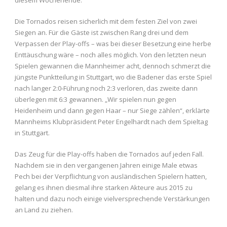
diesem Wochenende.
Die Tornados reisen sicherlich mit dem festen Ziel von zwei
Siegen an. Für die Gäste ist zwischen Rang drei und dem
Verpassen der Play-offs – was bei dieser Besetzung eine herbe
Enttäuschung wäre – noch alles möglich. Von den letzten neun
Spielen gewannen die Mannheimer acht, dennoch schmerzt die
jüngste Punktteilung in Stuttgart, wo die Badener das erste Spiel
nach langer 2:0-Führung noch 2:3 verloren, das zweite dann
überlegen mit 6:3 gewannen. „Wir spielen nun gegen
Heidenheim und dann gegen Haar – nur Siege zählen“, erklärte
Mannheims Klubpräsident Peter Engelhardt nach dem Spieltag
in Stuttgart.
Das Zeug für die Play-offs haben die Tornados auf jeden Fall.
Nachdem sie in den vergangenen Jahren einige Male etwas
Pech bei der Verpflichtung von ausländischen Spielern hatten,
gelang es ihnen diesmal ihre starken Akteure aus 2015 zu
halten und dazu noch einige vielversprechende Verstärkungen
an Land zu ziehen.