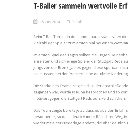
T-Baller sammeln wertvolle Erf
15 Juni 2014
T-Ball
Beim T-Ball-Turnier in der Landeshauptstadt traten d
Vielzahl der Spieler zum ersten Mal bei einem Wettka
Im ersten Spiel des Tages sollten die jungen Heidenhei
anreisten und sich einige Spieler der Stuttgart Reds 
Jungs von der Brenz gab es gegen diese spontan zu
sie mussten bei der Premiere eine deutliche Niederlag
Die Stärke des Teams zeigte sich in der anschließend
gegangen war, wurde in Ruhe besprochen und so konnt
motiviert gegen die Stuttgart Reds aufs Feld schicken.
Das Team zeigte bereits jetzt, dass es aus den Erfahr
besonnener, so dass deutlich mehr Bälle ihren Weg in
wieder mit einer Niederlage endete, die aber deutlich