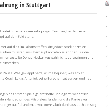
ahrung in Stuttgart
ie Heideköpfe mit einem sehr jungen Team an, bei dem eine
mpf auf dem Feld stand.
mer auf die Ulm Falcons treffen, die jedoch stark dezimiert
ausleihen mussten, um überhaupt antreten zu können. Für die
sammengestellte Donau-Neckar-Auswahl nichts zu gewinnen und
e einstecken.
en Pause: Was geklappt hatte, wurde bejubelt, was schief
e Coach Lukas Antoniuk seine Burschen gut sortiert und neu
ungen des ersten Spiels gelernt hatte und agierte wesentlich
 den Handschuh des Mitspielers fanden und die Partie zwar
 geringer ausfiel und mit etwas mehr Glück durchaus auch ein Sieg