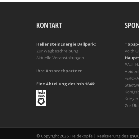
KONTAKT
SPO
HellensteinEnergie Ballpark:
Topsp
Zur Wegbeschreibung
Voith 
Aktuelle Veranstaltungen
Haupt
PAUL 
Ihre Ansprechpartner
Heiden
FERCHA
Eine Abteilung des hsb 1846:
Stadtw
Königs
Kriege
Zur Übe
© Copyright 2026, Heideköpfe | Realisierung
designQ