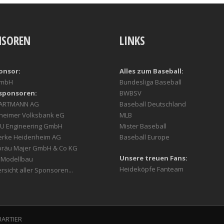
NSOREN
LINKS
onsor:
Alles zum Baseball:
GmbH
Bundesliga Baseball
sponsoren:
BWBSV
HARTMANN AG
Baseball Deutschland
heimer Volksbank eG
MLB
U Engineering GmbH
Mister Baseball
erke Heidenheim AG
Baseball Europe
bräu Majer GmbH & Co KG
Unsere treuen Fans:
r Modellbau
Heideköpfe Fanteam
rsicht aller Sponsoren...
UARTIER