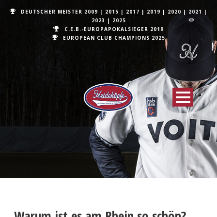
DEUTSCHER MEISTER
2009
|
2015
|
2017
|
2019
|
2020
|
2021
|
2023
|
2025
C.E.B.-EUROPAPOKALSIEGER 2019
EUROPEAN CLUB CHAMPIONS
2025
Warum ist es am Rhein so schön?