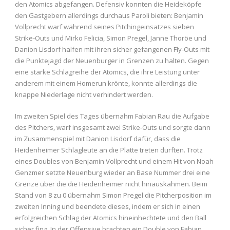
den Atomics abgefangen. Defensiv konnten die Heideköpfe
den Gastgebern allerdings durchaus Paroli bieten: Benjamin
Vollprecht warf während seines Pitchingeinsatzes sieben
Strike-Outs und Mirko Felicia, Simon Pregel, Janne Thoröe und
Danion Lisdorf halfen mit ihren sicher gefangenen Fly-Outs mit
die Punktejagd der Neuenburger in Grenzen zu halten. Gegen
eine starke Schlagreihe der Atomics, die ihre Leistung unter
anderem mit einem Homerun krönte, konnte allerdings die
knappe Niederlage nicht verhindert werden.
Im zweiten Spiel des Tages übernahm Fabian Rau die Aufgabe
des Pitchers, warf insgesamt zwei Strike-Outs und sorgte dann
im Zusammenspiel mit Danion Lisdorf dafür, dass die
Heidenheimer Schlagleute an die Platte treten durften. Trotz
eines Doubles von Benjamin Vollprecht und einem Hit von Noah
Genzmer setzte Neuenburg wieder an Base Nummer drei eine
Grenze über die die Heidenheimer nicht hinauskahmen. Beim
Stand von 8 zu 0 übernahm Simon Pregel die Pitcherposition im
zweiten Inning und beendete dieses, indem er sich in einen
erfolgreichen Schlag der Atomics hineinhechtete und den Ball
sicher fing. In der Offensive brachten ein Double von Fabian