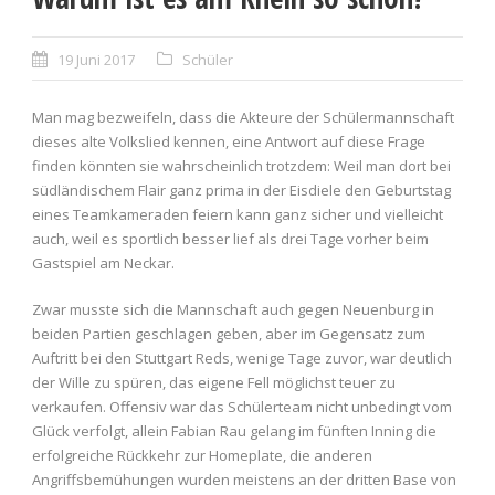
19 Juni 2017
Schüler
Man mag bezweifeln, dass die Akteure der Schülermannschaft
dieses alte Volkslied kennen, eine Antwort auf diese Frage
finden könnten sie wahrscheinlich trotzdem: Weil man dort bei
südländischem Flair ganz prima in der Eisdiele den Geburtstag
eines Teamkameraden feiern kann ganz sicher und vielleicht
auch, weil es sportlich besser lief als drei Tage vorher beim
Gastspiel am Neckar.
Zwar musste sich die Mannschaft auch gegen Neuenburg in
beiden Partien geschlagen geben, aber im Gegensatz zum
Auftritt bei den Stuttgart Reds, wenige Tage zuvor, war deutlich
der Wille zu spüren, das eigene Fell möglichst teuer zu
verkaufen. Offensiv war das Schülerteam nicht unbedingt vom
Glück verfolgt, allein Fabian Rau gelang im fünften Inning die
erfolgreiche Rückkehr zur Homeplate, die anderen
Angriffsbemühungen wurden meistens an der dritten Base von