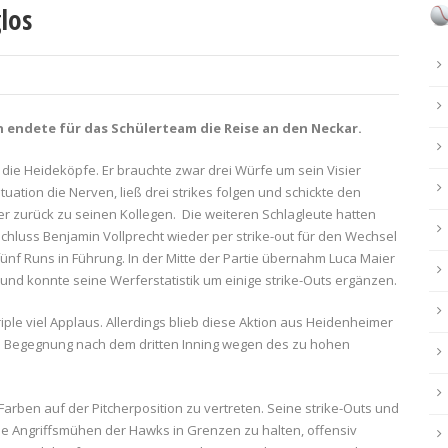
los
 endete für das Schülerteam die Reise an den Neckar.
r die Heideköpfe. Er brauchte zwar drei Würfe um sein Visier
ituation die Nerven, ließ drei strikes folgen und schickte den
er zurück zu seinen Kollegen. Die weiteren Schlagleute hatten
schluss Benjamin Vollprecht wieder per strike-out für den Wechsel
fünf Runs in Führung. In der Mitte der Partie übernahm Luca Maier
und konnte seine Werferstatistik um einige strike-Outs ergänzen.
riple viel Applaus. Allerdings blieb diese Aktion aus Heidenheimer
die Begegnung nach dem dritten Inning wegen des zu hohen
Farben auf der Pitcherposition zu vertreten. Seine strike-Outs und
die Angriffsmühen der Hawks in Grenzen zu halten, offensiv