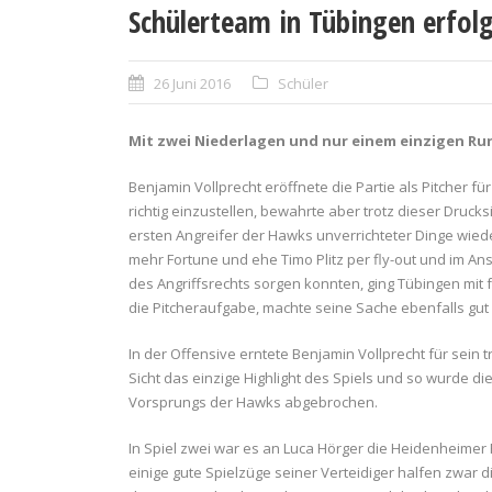
Schülerteam in Tübingen erfolg
26 Juni 2016
Schüler
Mit zwei Niederlagen und nur einem einzigen Run
Benjamin Vollprecht eröffnete die Partie als Pitcher fü
richtig einzustellen, bewahrte aber trotz dieser Drucks
ersten Angreifer der Hawks unverrichteter Dinge wied
mehr Fortune und ehe Timo Plitz per fly-out und im An
des Angriffsrechts sorgen konnten, ging Tübingen mit 
die Pitcheraufgabe, machte seine Sache ebenfalls gut 
In der Offensive erntete Benjamin Vollprecht für sein t
Sicht das einzige Highlight des Spiels und so wurde 
Vorsprungs der Hawks abgebrochen.
In Spiel zwei war es an Luca Hörger die Heidenheimer 
einige gute Spielzüge seiner Verteidiger halfen zwar 