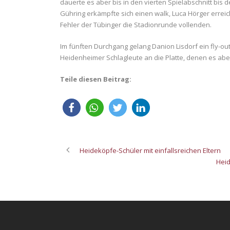
dauerte es aber bis in den vierten Spielabschnitt b
Gühring erkämpfte sich einen walk, Luca Hörger errei
Fehler der Tübinger die Stadionrunde vollenden.
Im fünften Durchgang gelang Danion Lisdorf ein fly-ou
Heidenheimer Schlagleute an die Platte, denen es abe
Teile diesen Beitrag:
Heideköpfe-Schüler mit einfallsreichen Eltern
Heid