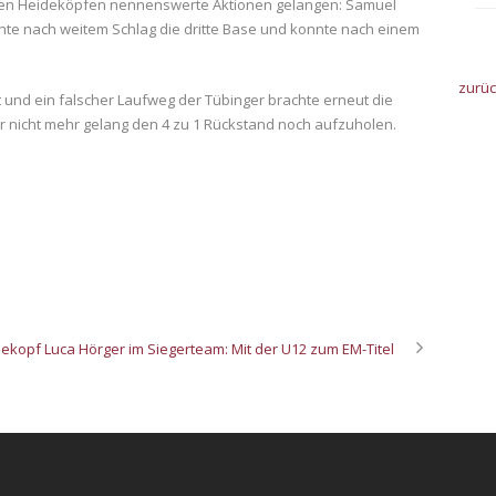
is den Heideköpfen nennenswerte Aktionen gelangen: Samuel
chte nach weitem Schlag die dritte Base und konnte nach einem
zurü
t und ein falscher Laufweg der Tübinger brachte erneut die
r nicht mehr gelang den 4 zu 1 Rückstand noch aufzuholen.
ekopf Luca Hörger im Siegerteam: Mit der U12 zum EM-Titel