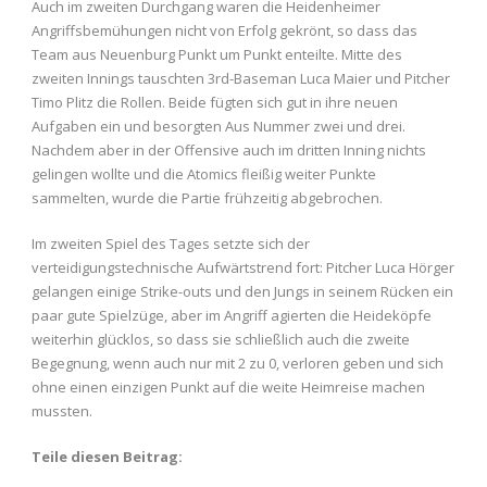
Auch im zweiten Durchgang waren die Heidenheimer
Angriffsbemühungen nicht von Erfolg gekrönt, so dass das
Team aus Neuenburg Punkt um Punkt enteilte. Mitte des
zweiten Innings tauschten 3rd-Baseman Luca Maier und Pitcher
Timo Plitz die Rollen. Beide fügten sich gut in ihre neuen
Aufgaben ein und besorgten Aus Nummer zwei und drei.
Nachdem aber in der Offensive auch im dritten Inning nichts
gelingen wollte und die Atomics fleißig weiter Punkte
sammelten, wurde die Partie frühzeitig abgebrochen.
Im zweiten Spiel des Tages setzte sich der
verteidigungstechnische Aufwärtstrend fort: Pitcher Luca Hörger
gelangen einige Strike-outs und den Jungs in seinem Rücken ein
paar gute Spielzüge, aber im Angriff agierten die Heideköpfe
weiterhin glücklos, so dass sie schließlich auch die zweite
Begegnung, wenn auch nur mit 2 zu 0, verloren geben und sich
ohne einen einzigen Punkt auf die weite Heimreise machen
mussten.
Teile diesen Beitrag: