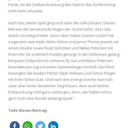
Partie, da die Zeitbeschränkung den Start in das fünfte Inning
nicht mehr erlaubte.
Auch das zweite Spiel ging nicht über die volle Distanz. Dieses
Mal war der einsetzende Regen der Grund dafür, dass das
Match vorzeitig endete. Zuvor aber hatten Danion Lisdorf mit
insgesamt zwei triple, Mirko Felicia und Janne Thoröe jeweils mit
einem double sowie Noah Genzmer und Niklas Petersen mit
ihren Hits für ordentlich Punkte gesorgt. In der Defensive gelang
Benjamin Vollprecht ein sicheres fly-out und Niklas Petersen
beendete per tag-out einen Gammertinger Vorstoß. Den Rest
besorgten die beiden Pitcher Elijah Williams und Simon Pregel
mit ihren Strike-Outs. Und nach drei Innings konnte man sich
zwar über einen deutlichen Sieg freuen, aber auch leichte
Enttäuschung nicht ganz verbergen, denn „wir hätten schon
gern noch eine Runde weitergespielt.“
Teile diesen Beitrag: