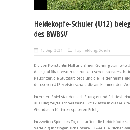
Heideköpfe-Schüler (U12) beleg
des BWBSV
15 Sep. 2021
Topmeldung
,
Schüler
Die von Konstantin Holl und Simon Gühring trainierte
das Qualifikationsturnier zur Deutschen-Meisterschaf
Raubritter, die Stuttgart Reds und die Heidenheim Hei
deutschen U12-Meisterschaft, die am kommenden Woche
Im ersten Spiel standen sich Stuttgart und Schrieshei
aus Ulm) zeigte schnell seine Extraklasse in dieser Al
Grundstein für ihren späteren Erfolg.
Im zweiten Spiel des Tages durften die Heideköpfe ra
Verteidigung fingen sich unsere U12-er. Die Pitcher warf