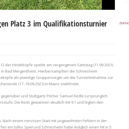
en Platz 3 im Qualifikationsturnier
zurü
 U12 der Heideköpfe spielte am vergangenen Samstag (11.09.2021)
t in Bad Mergentheim. Hierbei kämpften die Schriesheim
deköpfe als jeweilige Gruppensieger um die Turnierteilnahme zur
nende (17.-19.09.2021) in Mainz stattfindet.
m gegenüber und Stuttgarts Pitcher Samuel Redle (ursprünglich
tersstufe. Die Reds gewannen deutlich mit 9:1 und legten den
n. Nach einem nervösen Start mit ungewohnten Fehlern in der
en ein tolles Spiel und Schriesheim hatte lediglich einen Hit in 5