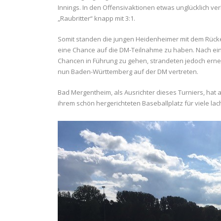
Innings. In den Offensivaktionen etwas unglücklich v
„Raubritter“ knapp mit 3:1.
Somit standen die jungen Heidenheimer mit dem Rück
eine Chance auf die DM-Teilnahme zu haben. Nach ei
Chancen in Führung zu gehen, strandeten jedoch erneu
nun Baden-Württemberg auf der DM vertreten.
Bad Mergentheim, als Ausrichter dieses Turniers, hat
ihrem schön hergerichteten Baseballplatz für viele l