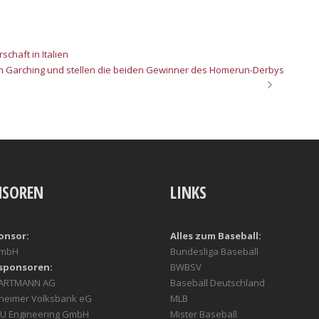
chaft in Italien
in Garching und stellen die beiden Gewinner des Homerun-Derbys
NSOREN
LINKS
onsor:
Alles zum Baseball:
GmbH
Bundesliga Baseball
sponsoren:
BWBSV
HARTMANN AG
Baseball Deutschland
heimer Volksbank eG
MLB
U Engineering GmbH
Mister Baseball