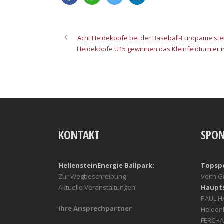
Acht Heideköpfe bei der Baseball-Europameisters
Heideköpfe U15 gewinnen das Kleinfeldturnier 
KONTAKT
SPO
HellensteinEnergie Ballpark:
Topsp
Zur Wegbeschreibung
Voith 
Aktuelle Veranstaltungen
Haupt
PAUL 
Ihre Ansprechpartner
Heiden
FERCHA