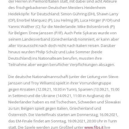
der Herren in Piemont/Italien statt, mit dabei sind acht Akteure
des frischgebackenen Deutschen Meisters Heidenheim
Heideköpfe: für Deutschland: Simon Gühring (DH), Shawn Larry
(OF), Enorbel Marquez (P), Lou Helmig (IF), Luca Hörger (P/OF) und
Yannic Walther (C); für die Niederlande: Mike Bolsenbroek (P);
für Belgien: Drew Janssen (P/IF). Auch Pete Sykaras wurde von
seinem Landesverband (Griechenland) nominiert, er kann aber
aller Voraussicht nach doch nicht nach Italien reisen. Darüber
hinaus wurden Philip Schulz und Luke Sommer (beide
Deutschland) ins Nationalteam berufen, mussten ihre
Teilnahme aber wegen beruflicher Verpflichtungen absagen.
Die deutsche Nationalmannschaft (unter der Leitung von Steve
Janssen und Troy Williams) spielt in ihrer Vorrundengruppe
gegen Kroatien (12.09.21, 10:30 in Turin), Spanien (13.09.21, 15:00
in Settimo) und die Ukraine (14.09.21, 11:00 in Avigliana); die
Niederländer haben es mit Tschechien, Schweden und Slowakei
zu tun; Belgien spielt gegen Italien, Griechenland und
Österreich. Die Viertelfinals starten am Donnerstag, 16.09.2021,
das EM-Finale findet am Sonntag, 19.09.2021, 20:30 Uhr in Turin
statt. Die Spiele werden zum Großteil unter
www.fibs.it
live