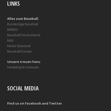
LINKS
Alles zum Baseball:
Bundesliga Baseball
BWBSV
Baseball Deutschland
MLB
Mister Baseball
Baseball Europe
Unsere treuen Fans:
Heideköpfe Fanteam
SOCIAL MEDIA
Find us on Facebook and Twitter