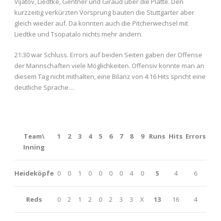
Vijatov, Liedtke, Gentner und Giraud über die Platte. Den
kurzzeitig verkürzten Vorsprung bauten die Stuttgarter aber
gleich wieder auf. Da konnten auch die Pitcherwechsel mit
Liedtke und Tsopatalo nichts mehr ändern.
21:30 war Schluss. Errors auf beiden Seiten gaben der Offense
der Mannschaften viele Möglichkeiten. Offensiv konnte man an
diesem Tag nicht mithalten, eine Bilanz von 4:16 Hits spricht eine
deutliche Sprache…
Team\
1
2
3
4
5
6
7
8
9
Runs
Hits
Errors
Inning
Heideköpfe
0
0
1
0
0
0
0
4
0
5
4
6
Reds
0
2
1
2
0
2
3
3
X
13
16
4