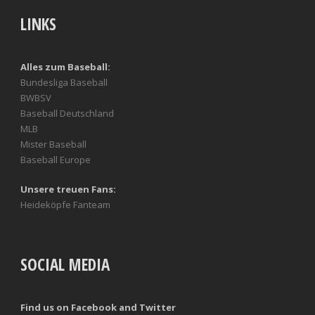
LINKS
Alles zum Baseball:
Bundesliga Baseball
BWBSV
Baseball Deutschland
MLB
Mister Baseball
Baseball Europe
Unsere treuen Fans:
Heideköpfe Fanteam
SOCIAL MEDIA
Find us on Facebook and Twitter