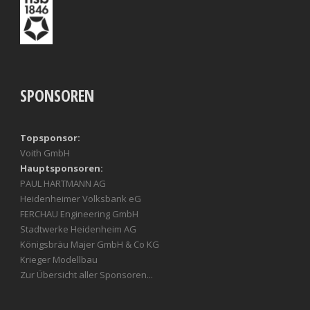
SPONSOREN
Topsponsor:
Voith GmbH
Hauptsponsoren:
PAUL HARTMANN AG
Heidenheimer Volksbank eG
FERCHAU Engineering GmbH
Stadtwerke Heidenheim AG
Königsbräu Majer GmbH & Co KG
Krieger Modellbau
Zur Übersicht aller Sponsoren...