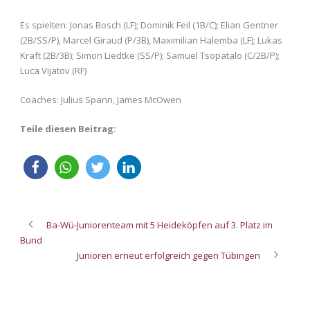
Es spielten: Jonas Bosch (LF); Dominik Feil (1B/C); Elian Gentner
(2B/SS/P), Marcel Giraud (P/3B), Maximilian Halemba (LF); Lukas
Kraft (2B/3B); Simon Liedtke (SS/P); Samuel Tsopatalo (C/2B/P);
Luca Vijatov (RF)
Coaches: Julius Spann, James McOwen
Teile diesen Beitrag:
Ba-Wü-Juniorenteam mit 5 Heideköpfen auf 3. Platz im
Bund
Junioren erneut erfolgreich gegen Tübingen