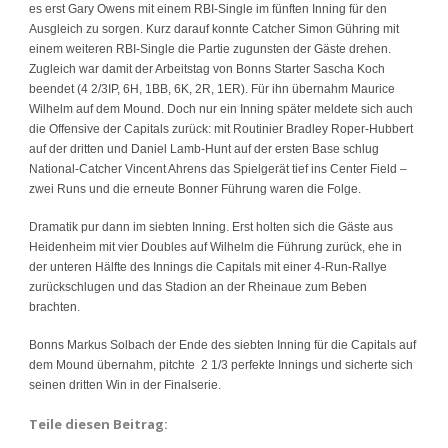
es erst Gary Owens mit einem RBI-Single im fünften Inning für den
Ausgleich zu sorgen. Kurz darauf konnte Catcher Simon Gühring mit
einem weiteren RBI-Single die Partie zugunsten der Gäste drehen.
Zugleich war damit der Arbeitstag von Bonns Starter Sascha Koch
beendet (4 2/3IP, 6H, 1BB, 6K, 2R, 1ER). Für ihn übernahm Maurice
Wilhelm auf dem Mound. Doch nur ein Inning später meldete sich auch
die Offensive der Capitals zurück: mit Routinier Bradley Roper-Hubbert
auf der dritten und Daniel Lamb-Hunt auf der ersten Base schlug
National-Catcher Vincent Ahrens das Spielgerät tief ins Center Field –
zwei Runs und die erneute Bonner Führung waren die Folge.
Dramatik pur dann im siebten Inning. Erst holten sich die Gäste aus
Heidenheim mit vier Doubles auf Wilhelm die Führung zurück, ehe in
der unteren Hälfte des Innings die Capitals mit einer 4-Run-Rallye
zurückschlugen und das Stadion an der Rheinaue zum Beben
brachten.
Bonns Markus Solbach der Ende des siebten Inning für die Capitals auf
dem Mound übernahm, pitchte 2 1/3 perfekte Innings und sicherte sich
seinen dritten Win in der Finalserie.
Teile diesen Beitrag: