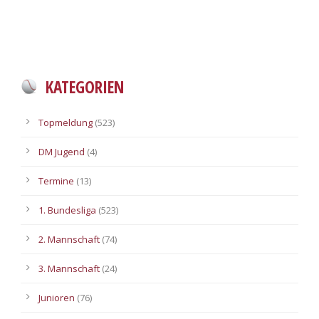
KATEGORIEN
Topmeldung
(523)
DM Jugend
(4)
Termine
(13)
1. Bundesliga
(523)
2. Mannschaft
(74)
3. Mannschaft
(24)
Junioren
(76)