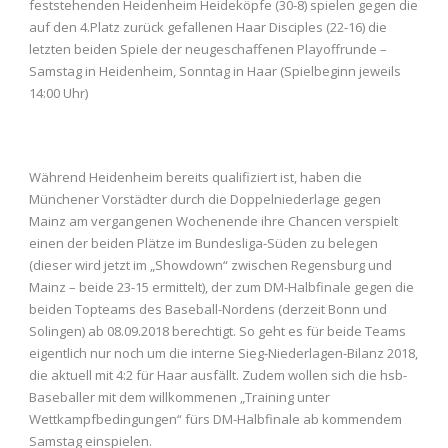
feststehenden Heidenheim Heideköpfe (30-8) spielen gegen die
auf den 4.Platz zurück gefallenen Haar Disciples (22-16) die
letzten beiden Spiele der neugeschaffenen Playoffrunde –
Samstag in Heidenheim, Sonntag in Haar (Spielbeginn jeweils
14:00 Uhr)
Während Heidenheim bereits qualifiziert ist, haben die
Münchener Vorstädter durch die Doppelniederlage gegen
Mainz am vergangenen Wochenende ihre Chancen verspielt
einen der beiden Plätze im Bundesliga-Süden zu belegen
(dieser wird jetzt im „Showdown“ zwischen Regensburg und
Mainz – beide 23-15 ermittelt), der zum DM-Halbfinale gegen die
beiden Topteams des Baseball-Nordens (derzeit Bonn und
Solingen) ab 08.09.2018 berechtigt. So geht es für beide Teams
eigentlich nur noch um die interne Sieg-Niederlagen-Bilanz 2018,
die aktuell mit 4:2 für Haar ausfällt. Zudem wollen sich die hsb-
Baseballer mit dem willkommenen „Training unter
Wettkampfbedingungen“ fürs DM-Halbfinale ab kommendem
Samstag einspielen.