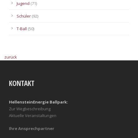
Jugend
(71)
Schüler
(92)
T-Ball
(50)
zurück
KONTAKT
HellensteinEnergie Ballpark:
Zur Wegbeschreibung
Aktuelle Veranstaltungen
Ihre Ansprechpartner