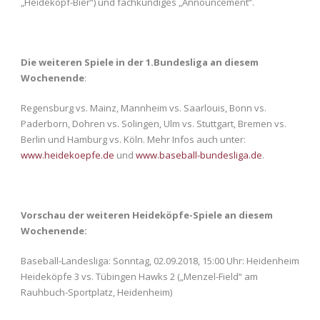
„Heidekopf-Bier“) und fachkundiges „Announcement“.
Die weiteren Spiele in der 1.Bundesliga an diesem
Wochenende
:
Regensburg vs. Mainz, Mannheim vs. Saarlouis, Bonn vs.
Paderborn, Dohren vs. Solingen, Ulm vs. Stuttgart, Bremen vs.
Berlin und Hamburg vs. Köln. Mehr Infos auch unter:
www.heidekoepfe.de
und
www.baseball-bundesliga.de
.
Vorschau der weiteren Heideköpfe-Spiele an diesem
Wochenende:
Baseball-Landesliga: Sonntag, 02.09.2018, 15:00 Uhr: Heidenheim
Heideköpfe 3 vs. Tübingen Hawks 2 („Menzel-Field“ am
Rauhbuch-Sportplatz, Heidenheim)