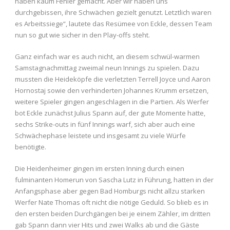
haben kaum Fehler gemacht. Aber wir haben uns
durchgebissen, ihre Schwächen gezielt genutzt. Letztlich waren
es Arbeitssiege“, lautete das Resümee von Eckle, dessen Team
nun so gut wie sicher in den Play-offs steht.
Ganz einfach war es auch nicht, an diesem schwül-warmen
Samstagnachmittag zweimal neun Innings zu spielen. Dazu
mussten die Heideköpfe die verletzten Terrell Joyce und Aaron
Hornostaj sowie den verhinderten Johannes Krumm ersetzen,
weitere Spieler gingen angeschlagen in die Partien. Als Werfer
bot Eckle zunächst Julius Spann auf, der gute Momente hatte,
sechs Strike-outs in fünf Innings warf, sich aber auch eine
Schwächephase leistete und insgesamt zu viele Würfe
benötigte.
Die Heidenheimer gingen im ersten Inning durch einen
fulminanten Homerun von Sascha Lutz in Führung, hatten in der
Anfangsphase aber gegen Bad Homburgs nicht allzu starken
Werfer Nate Thomas oft nicht die nötige Geduld. So blieb es in
den ersten beiden Durchgängen bei je einem Zähler, im dritten
gab Spann dann vier Hits und zwei Walks ab und die Gäste