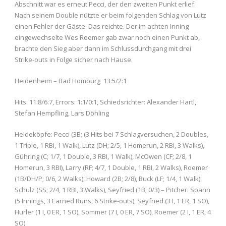
Abschnitt war es erneut Pecci, der den zweiten Punkt erlief.
Nach seinem Double nützte er beim folgenden Schlag von Lutz
einen Fehler der Gäste. Das reichte. Der im achten Inning
eingewechselte Wes Roemer gab zwar noch einen Punkt ab,
brachte den Sieg aber dann im Schlussdurchgang mit drei
Strike-outs in Folge sicher nach Hause.
Heidenheim – Bad Homburg 13:5/2:1
Hits: 11:8/6:7, Errors: 1:1/0:1, Schiedsrichter: Alexander Hartl,
Stefan Hempfling, Lars Döhling
Heideköpfe: Pecci (3B; (3 Hits bei 7 Schlagversuchen, 2 Doubles,
1 Triple, 1 RBI, 1 Walk), Lutz (DH; 2/5, 1 Homerun, 2 RBI, 3 Walks),
Gühring (C; 1/7, 1 Double, 3 RBI, 1 Walk), McOwen (CF; 2/8, 1
Homerun, 3 RBI), Larry (RF; 4/7, 1 Double, 1 RBI, 2 Walks), Roemer
(1B/DH/P; 0/6, 2 Walks), Howard (2B; 2/8), Buck (LF; 1/4, 1 Walk),
Schulz (SS; 2/4, 1 RBI, 3 Walks), Seyfried (1B; 0/3) – Pitcher: Spann
(5 Innings, 3 Earned Runs, 6 Strike-outs), Seyfried (3 I, 1 ER, 1 SO),
Hurler (1 I, 0 ER, 1 SO), Sommer (7 I, 0 ER, 7 SO), Roemer (2 I, 1 ER, 4
SO)