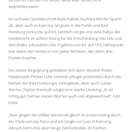
besseren Catchern ist diese Taktik aber sicher nicht
empfehlenswert.
Im sechsten Spielabschnitt löste Patrick Seyfried Werfer Spann
ab, aber auch er kam nur langsam in die Partie und Bad
Homburg verkürzte auf 6:5. Letztlich sorgte erst eine Rallye der
Heideköpfe im achten Inning für die Entscheidung. Vier Hits und
drei Walks schraubten das Ergebnis von 8:5 auf 13:5, Höhepunkt
war dabei der Homerun von Jamie McOwen, der allein drei
Punkte brachte.
Die zweite Begegnung gestaltete sich dann deutlich flotter.
Heideköpfe-Pitcher Luke Sommer pflügte problemlos durch die
Reihen der Bad Homburger Schlagleute, aber auch Gäste-
Werfer Clayton Freimuth zeigte eine starke Leistung. „Er ist
richtig gut, hat bei seinen Würfen auch viel abgewechselt“, lobt
Eckle.
Zwar gingen die HSBler wiederum gleich im ersten Inning durch
ein Triple von Jay Pecci und ein Single von Lutz in Führung,
danach herrschte aber lange Zeit Funkstille. Im fünften