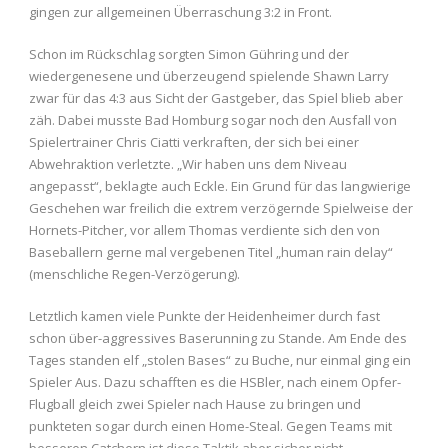
gingen zur allgemeinen Überraschung 3:2 in Front.
Schon im Rückschlag sorgten Simon Gühring und der
wiedergenesene und überzeugend spielende Shawn Larry
zwar für das 4:3 aus Sicht der Gastgeber, das Spiel blieb aber
zäh. Dabei musste Bad Homburg sogar noch den Ausfall von
Spielertrainer Chris Ciatti verkraften, der sich bei einer
Abwehraktion verletzte. „Wir haben uns dem Niveau
angepasst“, beklagte auch Eckle. Ein Grund für das langwierige
Geschehen war freilich die extrem verzögernde Spielweise der
Hornets-Pitcher, vor allem Thomas verdiente sich den von
Baseballern gerne mal vergebenen Titel „human rain delay“
(menschliche Regen-Verzögerung).
Letztlich kamen viele Punkte der Heidenheimer durch fast
schon über-aggressives Baserunning zu Stande. Am Ende des
Tages standen elf „stolen Bases“ zu Buche, nur einmal ging ein
Spieler Aus. Dazu schafften es die HSBler, nach einem Opfer-
Flugball gleich zwei Spieler nach Hause zu bringen und
punkteten sogar durch einen Home-Steal. Gegen Teams mit