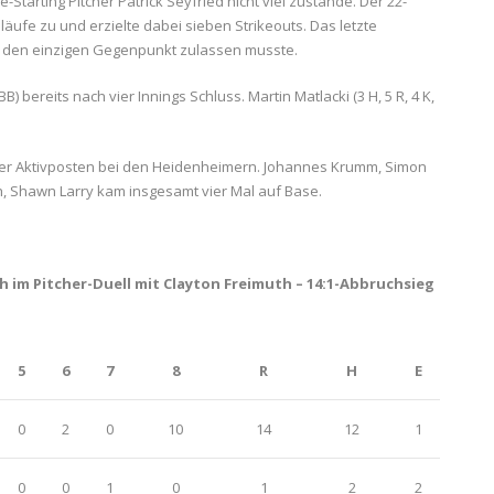
tarting Pitcher Patrick Seyfried nicht viel zustande. Der 22-
eiläufe zu und erzielte dabei sieben Strikeouts. Das letzte
der den einzigen Gegenpunkt zulassen musste.
BB) bereits nach vier Innings Schluss. Martin Matlacki (3 H, 5 R, 4 K,
ce der Aktivposten bei den Heidenheimern. Johannes Krumm, Simon
ch, Shawn Larry kam insgesamt vier Mal auf Base.
ch im Pitcher-Duell mit Clayton Freimuth – 14:1-Abbruchsieg
5
6
7
8
R
H
E
0
2
0
10
14
12
1
0
0
1
0
1
2
2