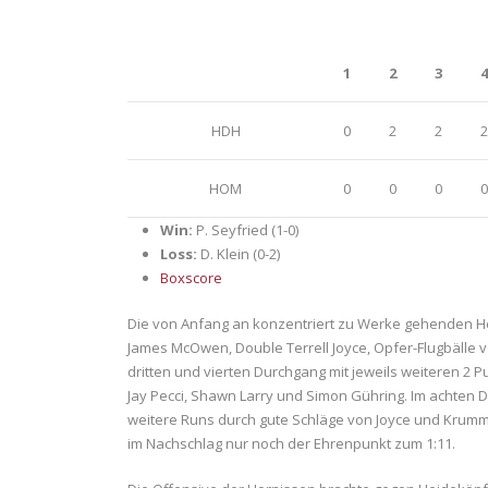
1
2
3
4
HDH
0
2
2
2
HOM
0
0
0
0
Win:
P. Seyfried (1-0)
Loss:
D. Klein (0-2)
Boxscore
Die von Anfang an konzentriert zu Werke gehenden Heid
James McOwen, Double Terrell Joyce, Opfer-Flugbälle 
dritten und vierten Durchgang mit jeweils weiteren 2 
Jay Pecci, Shawn Larry und Simon Gühring. Im achten 
weitere Runs durch gute Schläge von Joyce und Krumm
im Nachschlag nur noch der Ehrenpunkt zum 1:11.