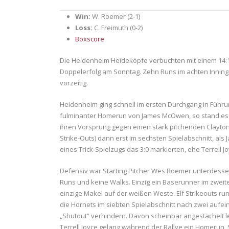
Win:
W. Roemer (2-1)
Loss:
C. Freimuth (0-2)
Boxscore
Die Heidenheim Heideköpfe verbuchten mit einem 14:1
Doppelerfolg am Sonntag. Zehn Runs im achten Inning
vorzeitig.
Heidenheim ging schnell im ersten Durchgang in Führun
fulminanter Homerun von James McOwen, so stand es 
ihren Vorsprung gegen einen stark pitchenden Clayton F
Strike-Outs) dann erst im sechsten Spielabschnitt, als
eines Trick-Spielzugs das 3:0 markierten, ehe Terrell 
Defensiv war Starting Pitcher Wes Roemer unterdessen 
Runs und keine Walks. Einzig ein Baserunner im zweite
einzige Makel auf der weißen Weste. Elf Strikeouts r
die Hornets im siebten Spielabschnitt nach zwei aufe
„Shutout“ verhindern. Davon scheinbar angestachelt l
Terrell Joyce gelang während der Rallye ein Homeru