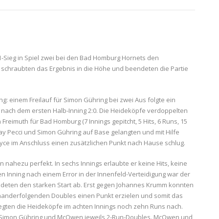
-Sieg in Spiel zwei bei den Bad Homburg Hornets den
 schraubten das Ergebnis in die Höhe und beendeten die Partie
g: einem Freilauf für Simon Gühring bei zwei Aus folgte ein
nach dem ersten Halb-Inning 2:0. Die Heideköpfe verdoppelten
reimuth für Bad Homburg (7 Innings gepitcht, 5 Hits, 6 Runs, 15
 Jay Pecci und Simon Gühring auf Base gelangten und mit Hilfe
Joyce im Anschluss einen zusätzlichen Punkt nach Hause schlug.
nahezu perfekt. In sechs Innings erlaubte er keine Hits, keine
n Inning nach einem Error in der Innenfeld-Verteidigung war der
undeten den starken Start ab. Erst gegen Johannes Krumm konnten
inanderfolgenden Doubles einen Punkt erzielen und somit das
egten die Heideköpfe im achten Innings noch zehn Runs nach.
n, Simon Gühring und McOwen jeweils 2-Run-Doubles. McOwen und