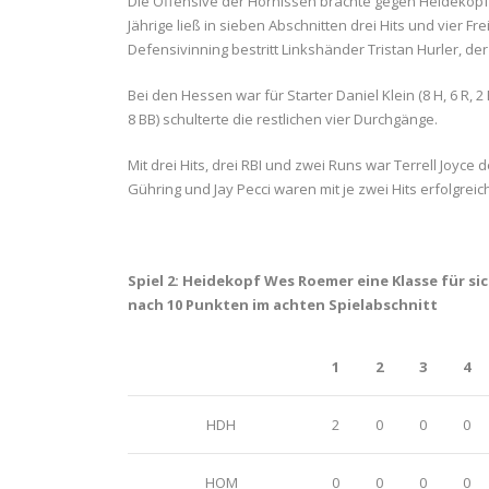
Die Offensive der Hornissen brachte gegen Heideköpfe-S
Jährige ließ in sieben Abschnitten drei Hits und vier Fr
Defensivinning bestritt Linkshänder Tristan Hurler, 
Bei den Hessen war für Starter Daniel Klein (8 H, 6 R, 2 
8 BB) schulterte die restlichen vier Durchgänge.
Mit drei Hits, drei RBI und zwei Runs war Terrell Joy
Gühring und Jay Pecci waren mit je zwei Hits erfolgrei
Spiel 2: Heidekopf Wes Roemer eine Klasse für si
nach 10 Punkten im achten Spielabschnitt
1
2
3
4
HDH
2
0
0
0
HOM
0
0
0
0