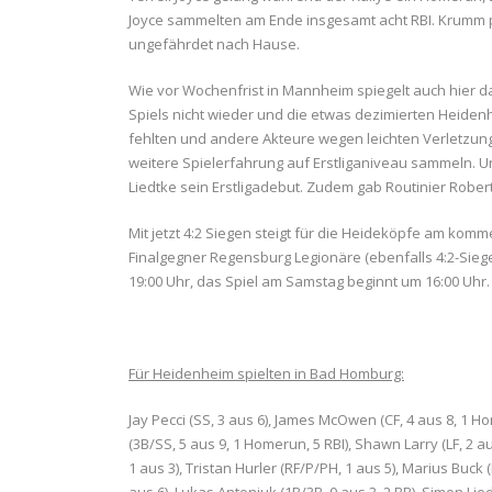
Joyce sammelten am Ende insgesamt acht RBI. Krumm p
ungefährdet nach Hause.
Wie vor Wochenfrist in Mannheim spiegelt auch hier d
Spiels nicht wieder und die etwas dezimierten Heidenh
fehlten und andere Akteure wegen leichten Verletzun
weitere Spielerfahrung auf Erstliganiveau sammeln. 
Liedtke sein Erstligadebut. Zudem gab Routinier Rober
Mit jetzt 4:2 Siegen steigt für die Heideköpfe am kom
Finalgegner Regensburg Legionäre (ebenfalls 4:2-Siege 
19:00 Uhr, das Spiel am Samstag beginnt um 16:00 Uhr.
Für Heidenheim spielten in Bad Homburg:
Jay Pecci (SS, 3 aus 6), James McOwen (CF, 4 aus 8, 1 Hom
(3B/SS, 5 aus 9, 1 Homerun, 5 RBI), Shawn Larry (LF, 2 a
1 aus 3), Tristan Hurler (RF/P/PH, 1 aus 5), Marius Buck (
aus 6), Lukas Antoniuk (1B/3B, 0 aus 3, 2 BB), Simon Lied