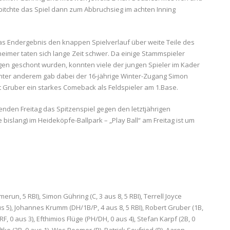
itchte das Spiel dann zum Abbruchsieg im achten Inning
as Endergebnis den knappen Spielverlauf über weite Teile des
eimer taten sich lange Zeit schwer. Da einige Stammspieler
gen geschont wurden, konnten viele der jungen Spieler im Kader
Unter anderem gab dabei der 16-jährige Winter-Zugang Simon
t Gruber ein starkes Comeback als Feldspieler am 1.Base.
menden Freitag das Spitzenspiel gegen den letztjährigen
bislang) im Heideköpfe-Ballpark – „Play Ball“ am Freitag ist um
erun, 5 RBI), Simon Gühring (C, 3 aus 8, 5 RBI), Terrell Joyce
us 5), Johannes Krumm (DH/1B/P, 4 aus 8, 5 RBI), Robert Gruber (1B,
RF, 0 aus 3), Efthimios Flüge (PH/DH, 0 aus 4), Stefan Karpf (2B, 0
tke (2B, 0 aus 1), Wes Roemer (P), Patrick Seyfried (P), Aaron