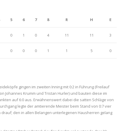
5
6
7
8
R
H
E
0
1
0
4
11
11
3
0
0
0
1
1
5
0
eköpfe gingen im zweiten Inning mit 0:2 in Führung (Freilauf
von Johannes Krumm und Tristan Hurler) und bauten diese im
Punkten auf 6:0 aus. Erwähnenswert dabei die satten Schläge von
Durchgang legte der amtierende Meister beim Stand von 0:7 vier
 drauf; den in allen Belangen unterlegenen Hausherren gelang