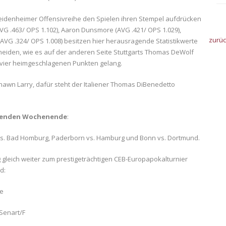
Heidenheimer Offensivreihe den Spielen ihren Stempel aufdrücken
AVG .463/ OPS 1.102), Aaron Dunsmore (AVG .421/ OPS 1.029),
zurü
AVG .324/ OPS 1.008) besitzen hier herausragende Statistikwerte
heiden, wie es auf der anderen Seite Stuttgarts Thomas DeWolf
len vier heimgeschlagenen Punkten gelang.
awn Larry, dafür steht der Italiener Thomas DiBenedetto
ommenden Wochenende
:
vs. Bad Homburg, Paderborn vs. Hamburg und Bonn vs. Dortmund.
gleich weiter zum prestigeträchtigen CEB-Europapokalturnier
d:
fe
Senart/F