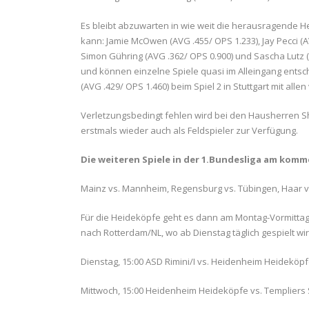
Es bleibt abzuwarten in wie weit die herausragende 
kann: Jamie McOwen (AVG .455/ OPS 1.233), Jay Pecci (
Simon Gühring (AVG .362/ OPS 0.900) und Sascha Lutz (
und können einzelne Spiele quasi im Alleingang entsc
(AVG .429/ OPS 1.460) beim Spiel 2 in Stuttgart mit al
Verletzungsbedingt fehlen wird bei den Hausherren Sh
erstmals wieder auch als Feldspieler zur Verfügung.
Die weiteren Spiele in der 1.Bundesliga am k
Mainz vs. Mannheim, Regensburg vs. Tübingen, Haar 
Für die Heideköpfe geht es dann am Montag-Vormittag 
nach Rotterdam/NL, wo ab Dienstag täglich gespielt wir
Dienstag, 15:00 ASD Rimini/I vs. Heidenheim Heideköp
Mittwoch, 15:00 Heidenheim Heideköpfe vs. Templiers 