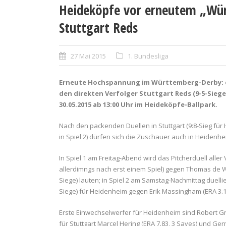
Heideköpfe vor erneutem „Wü
Stuttgart Reds
27 Mai 2015
1. Bundesliga
Erneute Hochspannung im Württemberg-Derby: d
den direkten Verfolger Stuttgart Reds (9-5-Siege)
30.05.2015 ab 13:00 Uhr im Heideköpfe-Ballpark.
Nach den packenden Duellen in Stuttgart (9:8-Sieg für 
in Spiel 2) dürfen sich die Zuschauer auch in Heidenh
In Spiel 1 am Freitag-Abend wird das Pitcherduell all
allerdimngs nach erst einem Spiel) gegen Thomas de Wo
Siege) lauten; in Spiel 2 am Samstag-Nachmittag duelli
Siege) für Heidenheim gegen Erik Massingham (ERA 3.13,
Erste Einwechselwerfer für Heidenheim sind Robert Gru
für Stuttgart Marcel Hering (ERA 7.83, 3 Saves) und Ger