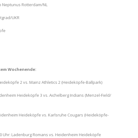
ao Neptunus Rotterdam/NL
etgrad/UKR
pfe
iesem Wochenende:
eideköpfe 2 vs. Mainz Athletics 2 (Heideköpfe-Ballpark)
denheim Heideköpfe 3 vs. Aichelberg Indians (Menzel-Field/
Heidenheim Heideköpfe vs. Karlsruhe Cougars (Heideköpfe-
:00 Uhr: Ladenburg Romans vs. Heidenheim Heideköpfe