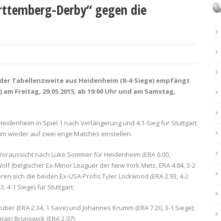
rttemberg-Derby“ gegen die
er Tabellenzweite aus Heidenheim (8-4-Siege) empfängt
 am Freitag, 29.05.2015, ab 19:00 Uhr und am Samstag,
Heidenheim in Spiel 1 nach Verlängerung und 4:1-Sieg für Stuttgart
eim wieder auf zwei enge Matches einstellen.
er Voraussicht nach Luke Sommer für Heidenheim (ERA 6.00,
lf (belgischer Ex-Minor Leaguer der New York Mets, ERA 4.84, 3-2
eren sich die beiden Ex-USA-Profis Tyler Lockwood (ERA 2.93, 4-2
 4-1 Siege) für Stuttgart.
ber (ERA 2.34, 1 Save) und Johannes Krumm (ERA 7.20, 3-1 Siege);
main Brunswick (ERA 2.07).