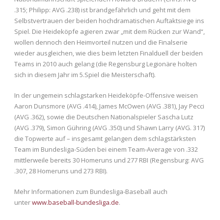
.315; Philipp: AVG .238) ist brandgefährlich und geht mit dem
Selbstvertrauen der beiden hochdramatischen Auftaktsiege ins
Spiel. Die Heideköpfe agieren zwar „mit dem Rücken zur Wand“,
wollen dennoch den Heimvorteil nutzen und die Finalserie
wieder ausgleichen, wie dies beim letzten Finalduell der beiden
Teams in 2010 auch gelang (die Regensburg Legionäre holten
sich in diesem Jahr im 5.Spiel die Meisterschaft).
In der ungemein schlagstarken Heideköpfe-Offensive weisen
Aaron Dunsmore (AVG .414), James McOwen (AVG .381), Jay Pecci
(AVG .362), sowie die Deutschen Nationalspieler Sascha Lutz
(AVG .379), Simon Gühring (AVG .350) und Shawn Larry (AVG. 317)
die Topwerte auf – insgesamt gelangen dem schlagstärksten
Team im Bundesliga-Süden bei einem Team-Average von .332
mittlerweile bereits 30 Homeruns und 277 RBI (Regensburg: AVG
.307, 28 Homeruns und 273 RBI).
Mehr Informationen zum Bundesliga-Baseball auch
unter
www.baseball-bundesliga.de
.