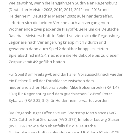
Wie gewohnt, wenn die langjährigen Südrivalen Regensburg
(Deutscher Meister 2008, 2010, 2011, 2012 und 2013) und
Heidenheim (Deutscher Meister 2009) aufeinandertreffen,
lieferten sich die beiden Vereine auch am vergangenen
Wochenende zwei packende Playoff-Duelle um die Deutsche
Baseball-Meisterschaft. In Spiel 1 setzten sich die Regensburg
Legionäre nach Verlängerung knapp mit 4:3 durch und
gewannen dann auch Spiel 2 denkbar knapp im letzten
Spielabschnitt mit 5:4, nachdem die Heideköpfe bis zu diesem
Zeitpunkt mit 4:2 geführt hatten.
Für Spiel 3 am Freitag-Abend darf aller Voraussicht nach wieder
ein Pitcher-Duell der Extraklasse zwischen dem
niederländischen Nationalspieler Mike Bolsenbroek (ERA 1.47,
13-1) für Regensburg und dem griechischen Ex-Profi Peter
Sykaras (ERA 2.25, 3-0) für Heidenheim erwartet werden.
Die Regensburger Offensive um Shortstop Matt Vance (AVG
.372), Catcher Kai Gronauer (AVG .377), Infielder Ludwig Glaser
(AVG .392), sowie den ebenfalls für die Deutsche
Nationalmannschaft spielenden Howard-Brüdern (Chris: AVG