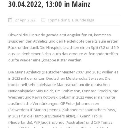
30.04.2022, 13:00 in Mainz
27 Apr. 2022
Topmeldung
,
1. Bundesliga
Obwohl die Hinrunde gerade erst angelaufen ist, kommt es
zwischen den Athletics und den Heideköpfe bereits zum ersten
Rückrundenduell. Die Hinspiele brachten einen Split (7:2 und 5:9
aus Heidenheimer Sicht), auch das erneute Aufeinandertreffen
dürfte wieder eine „knappe Kiste“ werden.
Die Mainz Athletics (Deutscher Meister 2007 und 2016) wollen es
in 2022 mit der dritten Deutschen Meisterschaft wissen. Die
traditionell sehr spielstarke Mannschaft um die deutschen
Nationalspieler Max Boldt, Tim Stahlmann, Lennard Stöcklin, Nici
Weichert und Kevin Kotowski bekam in 2022 wieder namhafte
ausländische Verstärkungen: OF Peter Johannessen
(Schweden), IF Marlon Jimenez (Kubaner mit spanischem Pass,
in 2021 für die Hamburg Stealers aktiv), IF Gianni Frolijk
(Niederlande), P/IF Jack Enciondo (Australien) und C/IF Tomas