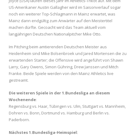
Joyce (USA) laufen dieses Jahr im Athletics-Trikot auf. Mit dem
US-Amerikaner Austin Gallagher wird im Saisonverlauf sogar
noch ein weiterer Top-Schlagmann in Mainz erwartet, was
Mainz dann endgültig zum Anwärter auf den Meistertitel
machen dürfte. Gecoacht wird das Team aktuell vom
langjährigen Deutschen Nationalpitcher Mike Otto.
Im Pitching beim amtierenden Deutschen Meister aus
Heidenheim sind Mike Bolsenbroek und Jared Mortensen die zu
erwartenden Starter; die Offensive wird angeführt von Shawn
Larry, Gary Owens, Simon Gühring, Drew Janssen und Mitch
Franke. Beide Spiele werden von den Mainz Athletics live
gestreamt.
Die weiteren Spiele in der 1.Bundesliga an diesem
Wochenende
:
Regensburg vs. Haar, Tübingen vs. Ulm, Stuttgart vs. Mannheim,
Dohren vs. Bonn, Dortmund vs. Hamburg und Berlin vs.
Paderborn.
Nächstes 1.Bundesliga-Heimspiel: