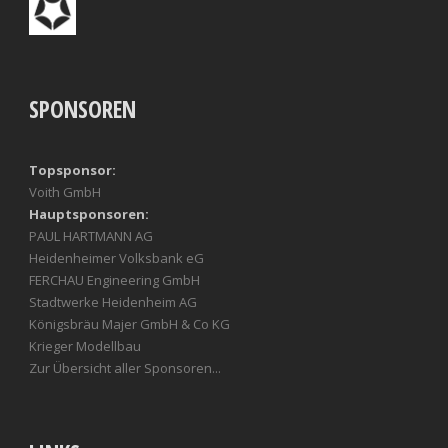
SPONSOREN
Topsponsor:
Voith GmbH
Hauptsponsoren:
PAUL HARTMANN AG
Heidenheimer Volksbank eG
FERCHAU Engineering GmbH
Stadtwerke Heidenheim AG
Königsbräu Majer GmbH & Co KG
Krieger Modellbau
Zur Übersicht aller Sponsoren...