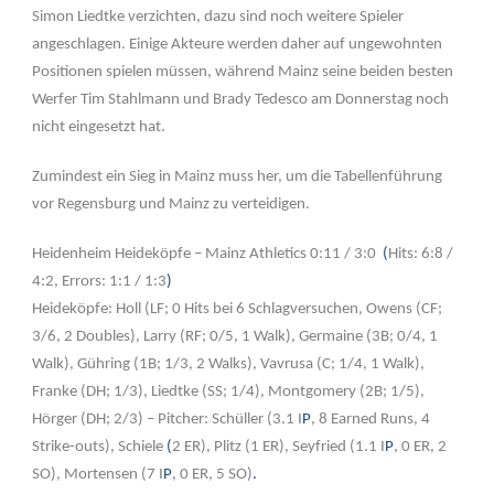
Simon Liedtke verzichten, dazu sind noch weitere Spieler
angeschlagen. Einige Akteure werden daher auf ungewohnten
Positionen spielen müssen, während Mainz seine beiden besten
Werfer Tim Stahlmann und Brady Tedesco am Donnerstag noch
nicht eingesetzt hat.
Zumindest ein Sieg in Mainz muss her, um die Tabellenführung
vor Regensburg und Mainz zu verteidigen.
Heidenheim Heideköpfe – Mainz Athletics 0:11 / 3:0
(
Hits
: 6:8 /
4:2,
Errors:
1:1 / 1:3
)
Heideköpfe:
Holl (LF; 0 Hits bei 6 Schlagversuchen, Owens (CF;
3/6, 2 Doubles), Larry (RF; 0/5, 1 Walk), Germaine (3B; 0/4, 1
Walk), Gühring (1B; 1/3, 2 Walks), Vavrusa (C; 1/4, 1 Walk),
Franke (DH; 1/3), Liedtke (SS; 1/4), Montgomery (2B; 1/5),
Hörger (DH; 2/3) –
Pitcher:
Schüller (3.1 I
P
, 8 Earned Runs, 4
Strike-outs), Schiele
(
2 ER), Plitz (1 ER), Seyfried (1.1 I
P
, 0 ER, 2
SO), Mortensen (7 I
P
, 0 ER, 5 SO)
.