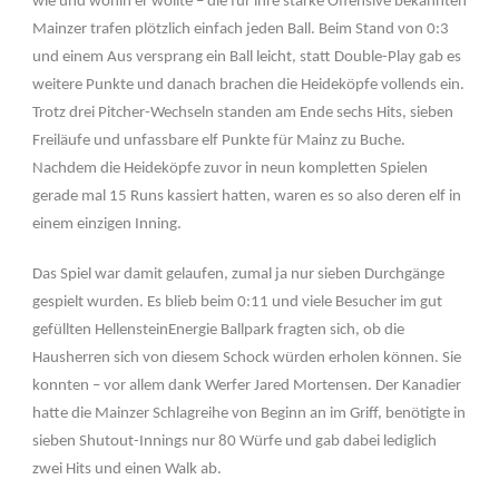
wie und wohin er wollte – die für ihre starke Offensive bekannten
Mainzer trafen plötzlich einfach jeden Ball. Beim Stand von 0:3
und einem Aus versprang ein Ball leicht, statt Double-Play gab es
weitere Punkte und danach brachen die Heideköpfe vollends ein.
Trotz drei Pitcher-Wechseln standen am Ende sechs Hits, sieben
Freiläufe und unfassbare elf Punkte für Mainz zu Buche.
Nachdem die Heideköpfe zuvor in neun kompletten Spielen
gerade mal 15 Runs kassiert hatten, waren es so also deren elf in
einem einzigen Inning.
Das Spiel war damit gelaufen, zumal ja nur sieben Durchgänge
gespielt wurden. Es blieb beim 0:11 und viele Besucher im gut
gefüllten HellensteinEnergie Ballpark fragten sich, ob die
Hausherren sich von diesem Schock würden erholen können. Sie
konnten – vor allem dank Werfer Jared Mortensen. Der Kanadier
hatte die Mainzer Schlagreihe von Beginn an im Griff, benötigte in
sieben Shutout-Innings nur 80 Würfe und gab dabei lediglich
zwei Hits und einen Walk ab.