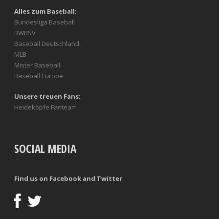
Alles zum Baseball:
Bundesliga Baseball
BWBSV
Baseball Deutschland
MLB
Mister Baseball
Baseball Europe
Unsere treuen Fans:
Heideköpfe Fanteam
SOCIAL MEDIA
Find us on Facebook and Twitter