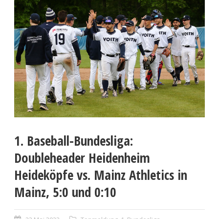
1. Baseball-Bundesliga:
Doubleheader Heidenheim
Heideköpfe vs. Mainz Athletics in
Mainz, 5:0 und 0:10