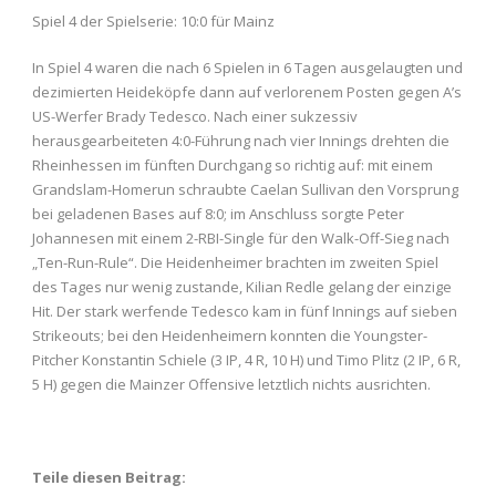
Spiel 4 der Spielserie: 10:0 für Mainz
In Spiel 4 waren die nach 6 Spielen in 6 Tagen ausgelaugten und
dezimierten Heideköpfe dann auf verlorenem Posten gegen A’s
US-Werfer Brady Tedesco. Nach einer sukzessiv
herausgearbeiteten 4:0-Führung nach vier Innings drehten die
Rheinhessen im fünften Durchgang so richtig auf: mit einem
Grandslam-Homerun schraubte Caelan Sullivan den Vorsprung
bei geladenen Bases auf 8:0; im Anschluss sorgte Peter
Johannesen mit einem 2-RBI-Single für den Walk-Off-Sieg nach
„Ten-Run-Rule“. Die Heidenheimer brachten im zweiten Spiel
des Tages nur wenig zustande, Kilian Redle gelang der einzige
Hit. Der stark werfende Tedesco kam in fünf Innings auf sieben
Strikeouts; bei den Heidenheimern konnten die Youngster-
Pitcher Konstantin Schiele (3 IP, 4 R, 10 H) und Timo Plitz (2 IP, 6 R,
5 H) gegen die Mainzer Offensive letztlich nichts ausrichten.
Teile diesen Beitrag: