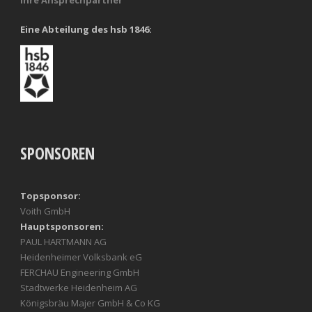
Eine Abteilung des hsb 1846:
SPONSOREN
Topsponsor:
Voith GmbH
Hauptsponsoren:
PAUL HARTMANN AG
Heidenheimer Volksbank eG
FERCHAU Engineering GmbH
Stadtwerke Heidenheim AG
Königsbräu Majer GmbH & Co KG