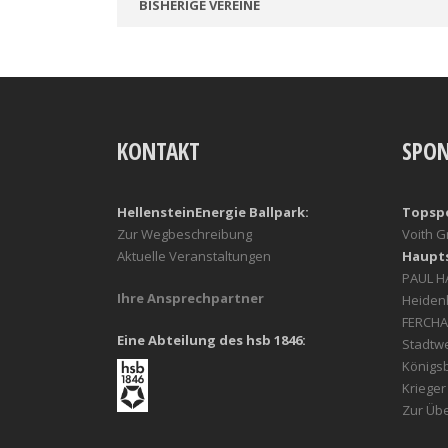
BISHERIGE VEREINE
KONTAKT
SPO
HellensteinEnergie Ballpark:
Topsp
Zur Wegbeschreibung
Voith 
Aktuelle Veranstaltungen
Haupt
PAUL 
Ihre Ansprechpartner
Heiden
FERCHA
Eine Abteilung des hsb 1846:
Stadtw
Königs
Kriege
Zur Übe