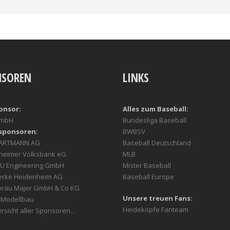
NSOREN
LINKS
onsor:
Alles zum Baseball:
GmbH
Bundesliga Baseball
sponsoren:
BWBSV
HARTMANN AG
Baseball Deutschland
heimer Volksbank eG
MLB
U Engineering GmbH
Mister Baseball
erke Heidenheim AG
Baseball Europe
bräu Majer GmbH & Co KG
Unsere treuen Fans:
r Modellbau
Heideköpfe Fanteam
rsicht aller Sponsoren...