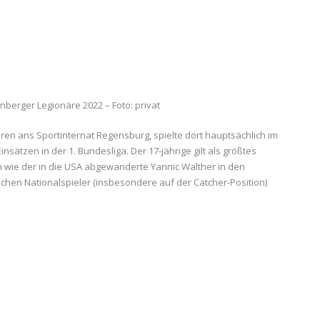
enberger Legionäre 2022 – Foto: privat
hren ans Sportinternat Regensburg, spielte dort hauptsächlich im
sätzen in der 1. Bundesliga. Der 17-jährige gilt als größtes
h wie der in die USA abgewanderte Yannic Walther in den
tschen Nationalspieler (insbesondere auf der Catcher-Position)