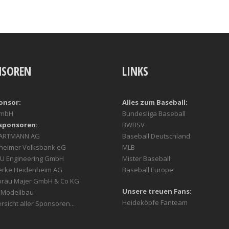
NSOREN
LINKS
onsor:
Alles zum Baseball:
GmbH
Bundesliga Baseball
sponsoren:
BWBSV
HARTMANN AG
Baseball Deutschland
heimer Volksbank eG
MLB
U Engineering GmbH
Mister Baseball
erke Heidenheim AG
Baseball Europe
bräu Majer GmbH & Co KG
Unsere treuen Fans:
r Modellbau
Heideköpfe Fanteam
rsicht aller Sponsoren...