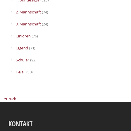
2. Mannschaft
(74)
3. Mannschaft
(24)
Junioren
(76)
Jugend
(71)
Schüler
(92)
T-Ball
(50)
zurück
KONTAKT