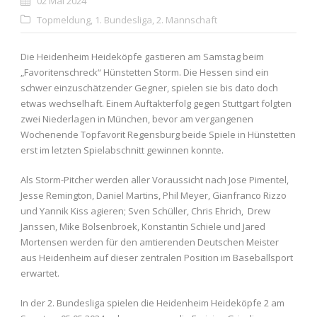
02 Mai 2024
Topmeldung
,
1. Bundesliga
,
2. Mannschaft
Die Heidenheim Heideköpfe gastieren am Samstag beim
„Favoritenschreck“ Hünstetten Storm. Die Hessen sind ein
schwer einzuschätzender Gegner, spielen sie bis dato doch
etwas wechselhaft. Einem Auftakterfolg gegen Stuttgart folgten
zwei Niederlagen in München, bevor am vergangenen
Wochenende Topfavorit Regensburg beide Spiele in Hünstetten
erst im letzten Spielabschnitt gewinnen konnte.
Als Storm-Pitcher werden aller Voraussicht nach Jose Pimentel,
Jesse Remington, Daniel Martins, Phil Meyer, Gianfranco Rizzo
und Yannik Kiss agieren; Sven Schüller, Chris Ehrich, Drew
Janssen, Mike Bolsenbroek, Konstantin Schiele und Jared
Mortensen werden für den amtierenden Deutschen Meister
aus Heidenheim auf dieser zentralen Position im Baseballsport
erwartet.
In der 2. Bundesliga spielen die Heidenheim Heideköpfe 2 am