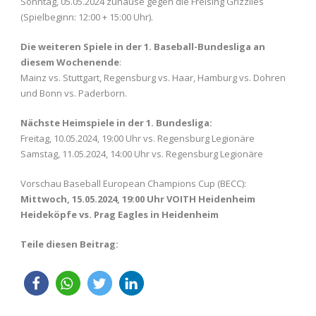
Sonntag, 05.05.2024 zuhause gegen die Freising Grizzlies
(Spielbeginn: 12:00 + 15:00 Uhr).
Die weiteren Spiele in der 1. Baseball-Bundesliga an
diesem Wochenende
:
Mainz vs. Stuttgart, Regensburg vs. Haar, Hamburg vs. Dohren
und Bonn vs. Paderborn.
Nächste Heimspiele in der 1. Bundesliga:
Freitag, 10.05.2024, 19:00 Uhr vs. Regensburg Legionäre
Samstag, 11.05.2024, 14:00 Uhr vs. Regensburg Legionäre
Vorschau Baseball European Champions Cup (BECC):
Mittwoch, 15.05.2024, 19:00 Uhr VOITH Heidenheim
Heideköpfe vs. Prag Eagles in Heidenheim
Teile diesen Beitrag: