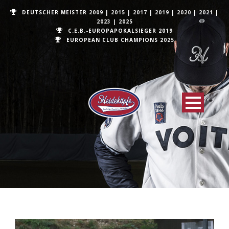
DEUTSCHER MEISTER
2009
|
2015
|
2017
|
2019
|
2020
|
2021
|
2023
|
2025
C.E.B.-EUROPAPOKALSIEGER 2019
EUROPEAN CLUB CHAMPIONS
2025