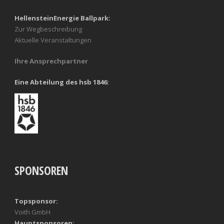
HellensteinEnergie Ballpark:
Zur Wegbeschreibung
Aktuelle Veranstaltungen
Ihre Ansprechpartner
Eine Abteilung des hsb 1846:
SPONSOREN
Topsponsor:
Voith GmbH
Hauptsponsoren: