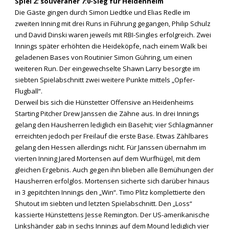
Spiel 2: souveräner 7:0-Sieg für Heidenheim
Die Gäste gingen durch Simon Liedtke und Elias Redle im
zweiten Inning mit drei Runs in Führung gegangen, Philip Schulz
und David Dinski waren jeweils mit RBI-Singles erfolgreich. Zwei
Innings später erhöhten die Heideköpfe, nach einem Walk bei
geladenen Bases von Routinier Simon Gühring, um einen
weiteren Run. Der eingewechselte Shawn Larry besorgte im
siebten Spielabschnitt zwei weitere Punkte mittels „Opfer-
Flugball“.
Derweil bis sich die Hünstetter Offensive an Heidenheims
Starting Pitcher Drew Janssen die Zähne aus. In drei Innings
gelang den Hausherren lediglich ein Basehit; vier Schlagmänner
erreichten jedoch per Freilauf die erste Base. Etwas Zählbares
gelang den Hessen allerdings nicht. Für Janssen übernahm im
vierten Inning Jared Mortensen auf dem Wurfhügel, mit dem
gleichen Ergebnis. Auch gegen ihn blieben alle Bemühungen der
Hausherren erfolglos. Mortensen sicherte sich darüber hinaus
in 3 gepitchten Innings den „Win“. Timo Plitz komplettierte den
Shutout im siebten und letzten Spielabschnitt. Den „Loss“
kassierte Hünstettens Jesse Remington. Der US-amerikanische
Linkshänder gab in sechs Innings auf dem Mound lediglich vier