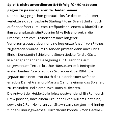
Spiel 1: nicht unverdienter 5:4-Erfolg für Hünstetten
gegen zu passiv agierende Heidenheimer
Der Spieltag ging schon gebraucht los für die Heidenheimer,
verletzte sich der geplante Starting Pitcher Sven Schüller doch
auf der Anfahrt zum Team-Treffpunkt bei einem Wildunfall. Für
ihm sprang kurzfristig Routinier Mike Bolsenbroek in die
Bresche, dem vom Trainerteam nach längerer
Verletzungspause aber nur eine begrenzte Anzahl von Pitches
zugestanden wurde. Im Folgenden pitchten dann auch Chris
Ehrich, Konstantin Schiele und Simon Liedtke für die Gäste.
In einer spannenden Begegnung auf Augenhöhe auf
ungewohntem Terrain brachte Hünstetten im 3. Inning die
ersten beiden Punkte auf das Scoreboard. Ein RBI-Triple
gepaart mit einem Error durch die Heidenheimer Defense
erlaubte Daniel Alejandro Martins Chirions einmal das Spielfeld
zu umrunden und hierbei zwei Runs zu fixieren.
Die Antwort der Heideköpfe folgte postwendend. Ein Run durch
Drew Janssen, nach einem Groundball von William Germaine,
sowie ein 2-Run-Homerun von Shawn Larry sorgten im 4. Inning
für den Führungswechsel. Kurz darauf konnte Simon Liedtke –