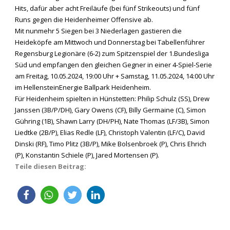
Hits, dafür aber acht Freiläufe (bei fünf Strikeouts) und fünf
Runs gegen die Heidenheimer Offensive ab.
Mit nunmehr 5 Siegen bei 3 Niederlagen gastieren die
Heideköpfe am Mittwoch und Donnerstag bei Tabellenführer
Regensburg Legionäre (6-2) zum Spitzenspiel der 1.Bundesliga
Süd und empfangen den gleichen Gegner in einer 4-Spiel-Serie
am Freitag, 10.05.2024, 19:00 Uhr + Samstag, 11.05.2024, 14:00 Uhr
im HellensteinEnergie Ballpark Heidenheim.
Für Heidenheim spielten in Hünstetten: Philip Schulz (SS), Drew
Janssen (3B/P/DH), Gary Owens (CF), Billy Germaine (C), Simon
Gühring (1B), Shawn Larry (DH/PH), Nate Thomas (LF/3B), Simon
Liedtke (2B/P), Elias Redle (LF), Christoph Valentin (LF/C), David
Dinski (RF), Timo Plitz (3B/P), Mike Bolsenbroek (P), Chris Ehrich
(P), Konstantin Schiele (P), Jared Mortensen (P).
Teile diesen Beitrag: