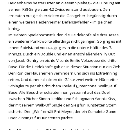
Heidenheims bester Hitter an diesem Spieltag – die Führung mit
seinem RBI-Single zum 4:2 Zwischenstand ausbauen. Den
erneuten Ausgleich erzielten die Gastgeber -begünstigt durch
einen weiteren Heidenheimer Defensivfehler – im gleichen
Inning.
Im siebten Spielabschnitt luden die Heideköpfe alle drei Bases,
ein weiterer Punkt wollte allerdings nicht gelingen. So ging es mit
einem Spielstand von 4:4 ging es in die untere Hälfte des 7.
Innings. Durch ein Double und einen anschließenden Fly Out
von Jacob Gentry erreichte Vicente Emilio Velazquez die dritte
Base. Für die Heideköpfe gab es in dieser Situation nur ein Ziel:
Den Run der Hausherren verhindern und sich ins Extra-Inning
retten. Und daher schickten die Gäste zwei weitere Hünstetter
Schlagleute per absichtlichem Freilauf („Intentional Walk“) auf
Base. Alle Besucher schauten nun gespannt auf das Duell
zwischen Pitcher Simon Liedtke und Schlagmann Yannik Kiss,
der mit seinem Walk-Off Single den Sieg für Hünstetten Storm
sicherte. Den „Win“ erhält Phil Meyer, der ein Complete Game
über 7 Innings für Hünstetten pitchte.