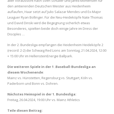
aller Voraussicht nach Sven Schüller und Jared Mortensen für
den amtierenden Deutschen Meister aus Heidenheim
auflaufen, Haar setzt auf Julio Salazar Mendes und Ex-Major
Leaguer Ryan Bollinger. Für die Neu-Heideköpfe Nate Thomas
und David Dinski wird die Begegnung sicherlich etwas
Besonderes, spielten beide doch einige Jahre im Dress der
Disciples …
In der 2. Bundesliga empfangen die Heidenheim Heideköpfe 2
(record: 2-2) die Schwaig Red Lions am Sonntag, 21.04.2024, 12:00
+ 15:00 Uhr im HellensteinEnergie Ballpark.
Die weiteren Spiele in der 1 .Baseball-Bundesliga an
diesem Wochenende
:
Mainz vs. Hünstetten, Regensburg vs. Stuttgart, Köln vs.
Paderborn und Bonn vs. Dohren.
Nächstes Heimspiel in der 1. Bundesliga:
Freitag, 26.04.2024, 19:00 Uhr vs. Mainz Athletics
Teile diesen Beitrag: