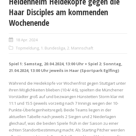
Heidenheim Heideköpfe gegen die
Haar Disciples am kommenden
Wochenende
18 Apr. 2024
Topmeldung
,
1. Bundesliga
,
2. Mannschaft
Spiel 1: Samstag, 20.04.2024, 13:00 Uhr + Spiel 2: Sonntag,
21.04.2024, 13:00 Uhr jeweils in Haar (Sportpark Eglfing)
Während die Heideköpfe vor Wochenfrist gegen Stuttgart unter
ihren Möglichkeiten blieben (10:4/ 4:6), spielten die Münchener
Vorstädter groß auf und bezwangen Hünstetten Storm klar mit
11:1 und 15:5 (jeweils vorzeitig nach 7 Innings wegen der 10-
Punkte-Überlegenheitsregel). Beide Teams liegen in der
aktuellen Tabelle nach jeweils 2 Siegen und 2 Niederlagen
gleichauf, was die beiden Spiele früh in der Saison zu einer
echten Standortbestimmung macht. Als Starting Pitcher werden