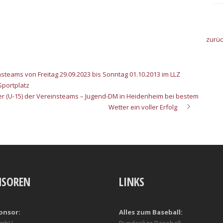
zurü
steams von Freitag 29.09.2023 bis Sonntag 01.10.2013 im LLZ
Sportplatz
er (U-15) der Vereinsteams – Jugend-DM in Heidenheim bei bestem
Wetter ein voller Erfolg
NSOREN
LINKS
onsor:
Alles zum Baseball: