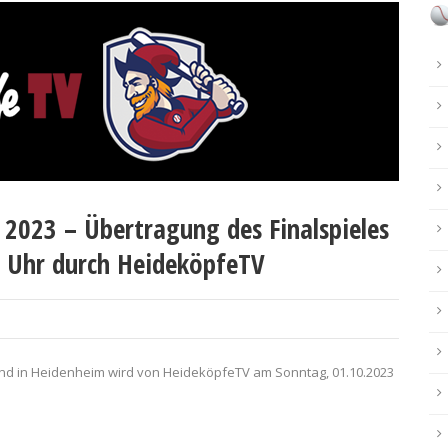
 2023 – Übertragung des Finalspieles
0 Uhr durch HeideköpfeTV
end in Heidenheim wird von HeideköpfeTV am Sonntag, 01.10.2023