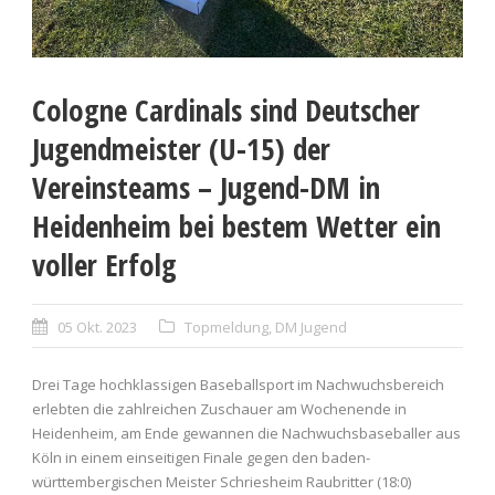
Cologne Cardinals sind Deutscher
Jugendmeister (U-15) der
Vereinsteams – Jugend-DM in
Heidenheim bei bestem Wetter ein
voller Erfolg
05 Okt. 2023
Topmeldung
,
DM Jugend
Drei Tage hochklassigen Base­ballsport im Nachwuchsbereich
erlebten die zahlreichen Zu­schauer am Wo­chenende in
Heidenheim, am Ende gewannen die Nachwuchsbaseballer aus
Köln in einem einseitigen Finale gegen den baden-
württembergischen Meister Schriesheim Raubritter (18:0)