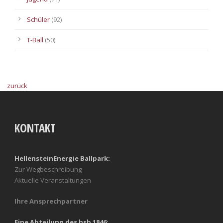
Schüler
(92)
T-Ball
(50)
zurück
KONTAKT
HellensteinEnergie Ballpark:
Zur Wegbeschreibung
Aktuelle Veranstaltungen
Ihre Ansprechpartner
Eine Abteilung des hsb 1846: