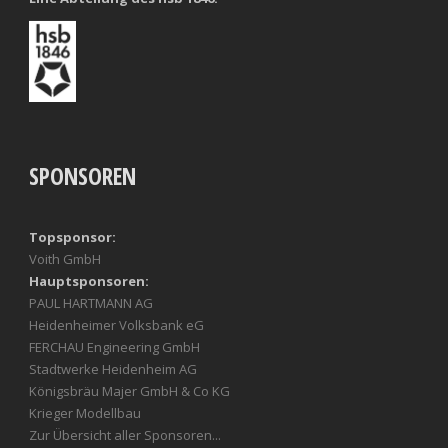
SPONSOREN
Topsponsor:
Voith GmbH
Hauptsponsoren:
PAUL HARTMANN AG
Heidenheimer Volksbank eG
FERCHAU Engineering GmbH
Stadtwerke Heidenheim AG
Königsbräu Majer GmbH & Co KG
Krieger Modellbau
Zur Übersicht aller Sponsoren...