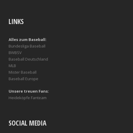
LINKS
Alles zum Baseball:
Bundesliga Baseball
BWBSV
Baseball Deutschland
MLB
Mister Baseball
Baseball Europe
Unsere treuen Fans:
Heideköpfe Fanteam
SOCIAL MEDIA