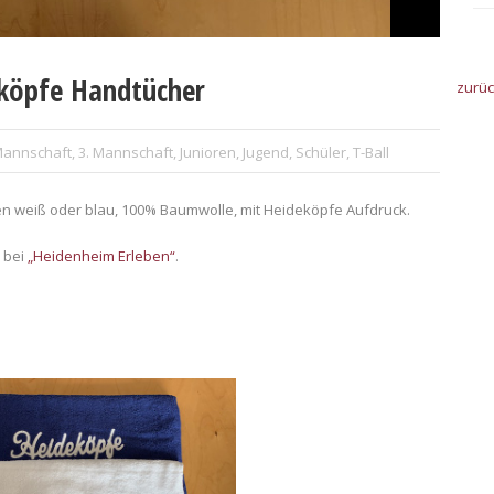
köpfe Handtücher
zurü
Mannschaft
,
3. Mannschaft
,
Junioren
,
Jugend
,
Schüler
,
T-Ball
n weiß oder blau, 100% Baumwolle, mit Heideköpfe Aufdruck.
r bei
„Heidenheim Erleben“
.