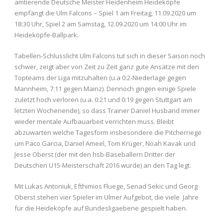
amtierende Deutsche Meister Heidenheim Heideköpfe
empfängt die Ulm Falcons – Spiel 1 am Freitag, 11.09.2020 um
18:30 Uhr, Spiel 2 am Samstag, 12.09.2020 um 14:00 Uhr im
Heideköpfe-Ballpark.
Tabellen-Schlusslicht Ulm Falcons tut sich in dieser Saison noch
schwer, zeigt aber von Zeit zu Zeit ganz gute Ansätze mit den
Topteams der Liga mitzuhalten (u.a 0:2-Niederlage gegen
Mannheim, 7:11 gegen Mainz). Dennoch gingen einige Spiele
zuletzt hoch verloren (u.a. 0:21 und 0:19 gegen Stuttgart am
letzten Wochenende), so dass Trainer Daniel Husband immer
wieder mentale Aufbauarbeit verrichten muss. Bleibt
abzuwarten welche Tagesform insbesondere die Pitcherriege
um Paco Garcia, Daniel Ameel, Tom Krüger, Noah Kavak und
Jesse Oberst (der mit den hsb-Baseballern Dritter der
Deutschen U15-Meisterschaft 2016 wurde) an den Tag legt.
Mit Lukas Antoniuk, Efthimios Fluege, Senad Sekic und Georg
Oberst stehen vier Spieler im Ulmer Aufgebot, die viele Jahre
für die Heideköpfe auf Bundesligaebene gespielt haben.