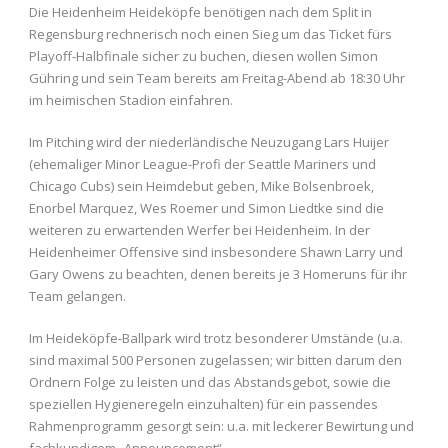
Die Heidenheim Heideköpfe benötigen nach dem Split in
Regensburg rechnerisch noch einen Sieg um das Ticket fürs
Playoff-Halbfinale sicher zu buchen, diesen wollen Simon
Gühring und sein Team bereits am Freitag-Abend ab 18:30 Uhr
im heimischen Stadion einfahren.
Im Pitching wird der niederländische Neuzugang Lars Huijer
(ehemaliger Minor League-Profi der Seattle Mariners und
Chicago Cubs) sein Heimdebut geben, Mike Bolsenbroek,
Enorbel Marquez, Wes Roemer und Simon Liedtke sind die
weiteren zu erwartenden Werfer bei Heidenheim. In der
Heidenheimer Offensive sind insbesondere Shawn Larry und
Gary Owens zu beachten, denen bereits je 3 Homeruns für ihr
Team gelangen.
Im Heideköpfe-Ballpark wird trotz besonderer Umstände (u.a.
sind maximal 500 Personen zugelassen; wir bitten darum den
Ordnern Folge zu leisten und das Abstandsgebot, sowie die
speziellen Hygieneregeln einzuhalten) für ein passendes
Rahmenprogramm gesorgt sein: u.a. mit leckerer Bewirtung und