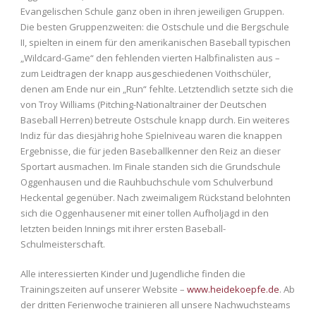
Evangelischen Schule ganz oben in ihren jeweiligen Gruppen.
Die besten Gruppenzweiten: die Ostschule und die Bergschule
II, spielten in einem für den amerikanischen Baseball typischen
„Wildcard-Game“ den fehlenden vierten Halbfinalisten aus –
zum Leidtragen der knapp ausgeschiedenen Voithschüler,
denen am Ende nur ein „Run“ fehlte. Letztendlich setzte sich die
von Troy Williams (Pitching-Nationaltrainer der Deutschen
Baseball Herren) betreute Ostschule knapp durch. Ein weiteres
Indiz für das diesjährig hohe Spielniveau waren die knappen
Ergebnisse, die für jeden Baseballkenner den Reiz an dieser
Sportart ausmachen. Im Finale standen sich die Grundschule
Oggenhausen und die Rauhbuchschule vom Schulverbund
Heckental gegenüber. Nach zweimaligem Rückstand belohnten
sich die Oggenhausener mit einer tollen Aufholjagd in den
letzten beiden Innings mit ihrer ersten Baseball-
Schulmeisterschaft.
Alle interessierten Kinder und Jugendliche finden die
Trainingszeiten auf unserer Website –
www.heidekoepfe.de
. Ab
der dritten Ferienwoche trainieren all unsere Nachwuchsteams