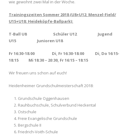
wie gewohnt zwei Mal in der Woche.
Trainingszeiten Sommer 2018 (U8+U12: Menzel-Field/
U15+U18: Heideköpfe-Ballpark):
T-Ball U8
Schüler U12
Jugend
U15
Junioren U18
Fr 16:30-18:00
Di, Fr 16:30-18:00
Di, Do 16:15-
18:15 Mi 18:30 – 20:30, Fr 16:15 – 18:15
Wir freuen uns schon auf euch!
Heidenheimer Grundschulmeisterschaft 2018:
Grundschule Oggenhausen
Rauhbuchschule, Schulverbund Heckental
Ostschule
Freie Evangelische Grundschule
Bergschule II
Friedrich-Voith-Schule