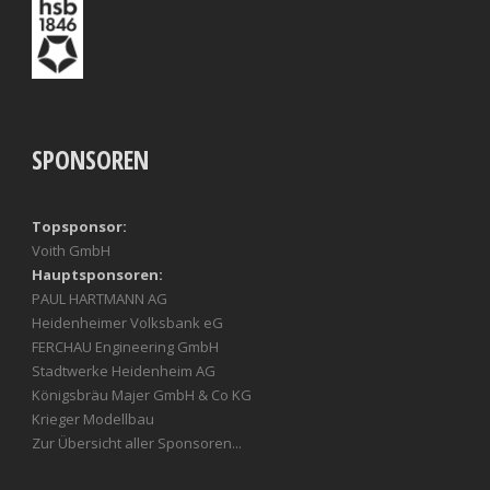
SPONSOREN
Topsponsor:
Voith GmbH
Hauptsponsoren:
PAUL HARTMANN AG
Heidenheimer Volksbank eG
FERCHAU Engineering GmbH
Stadtwerke Heidenheim AG
Königsbräu Majer GmbH & Co KG
Krieger Modellbau
Zur Übersicht aller Sponsoren...