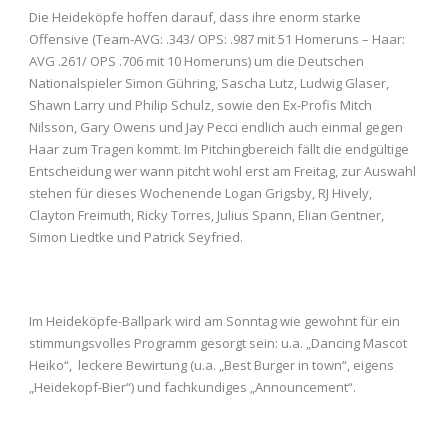
Die Heideköpfe hoffen darauf, dass ihre enorm starke
Offensive (Team-AVG: .343/ OPS: .987 mit 51 Homeruns – Haar:
AVG .261/ OPS .706 mit 10 Homeruns) um die Deutschen
Nationalspieler Simon Gühring, Sascha Lutz, Ludwig Glaser,
Shawn Larry und Philip Schulz, sowie den Ex-Profis Mitch
Nilsson, Gary Owens und Jay Pecci endlich auch einmal gegen
Haar zum Tragen kommt. Im Pitchingbereich fällt die endgültige
Entscheidung wer wann pitcht wohl erst am Freitag, zur Auswahl
stehen für dieses Wochenende Logan Grigsby, RJ Hively,
Clayton Freimuth, Ricky Torres, Julius Spann, Elian Gentner,
Simon Liedtke und Patrick Seyfried.
Im Heideköpfe-Ballpark wird am Sonntag wie gewohnt für ein
stimmungsvolles Programm gesorgt sein: u.a. „Dancing Mascot
Heiko“, leckere Bewirtung (u.a. „Best Burger in town“, eigens
„Heidekopf-Bier“) und fachkundiges „Announcement“.