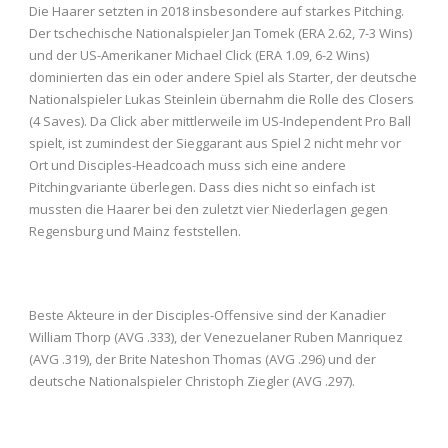
Die Haarer setzten in 2018 insbesondere auf starkes Pitching.
Der tschechische Nationalspieler Jan Tomek (ERA 2.62, 7-3 Wins)
und der US-Amerikaner Michael Click (ERA 1.09, 6-2 Wins)
dominierten das ein oder andere Spiel als Starter, der deutsche
Nationalspieler Lukas Steinlein übernahm die Rolle des Closers
(4 Saves). Da Click aber mittlerweile im US-Independent Pro Ball
spielt, ist zumindest der Sieggarant aus Spiel 2 nicht mehr vor
Ort und Disciples-Headcoach muss sich eine andere
Pitchingvariante überlegen. Dass dies nicht so einfach ist
mussten die Haarer bei den zuletzt vier Niederlagen gegen
Regensburg und Mainz feststellen.
Beste Akteure in der Disciples-Offensive sind der Kanadier
William Thorp (AVG .333), der Venezuelaner Ruben Manriquez
(AVG .319), der Brite Nateshon Thomas (AVG .296) und der
deutsche Nationalspieler Christoph Ziegler (AVG .297).