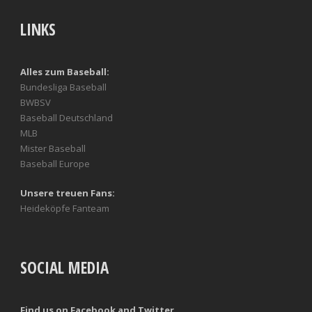
LINKS
Alles zum Baseball:
Bundesliga Baseball
BWBSV
Baseball Deutschland
MLB
Mister Baseball
Baseball Europe
Unsere treuen Fans:
Heideköpfe Fanteam
SOCIAL MEDIA
Find us on Facebook and Twitter