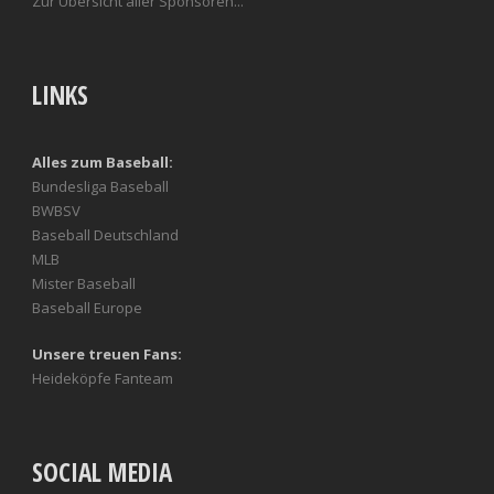
Zur Übersicht aller Sponsoren...
LINKS
Alles zum Baseball:
Bundesliga Baseball
BWBSV
Baseball Deutschland
MLB
Mister Baseball
Baseball Europe
Unsere treuen Fans:
Heideköpfe Fanteam
SOCIAL MEDIA