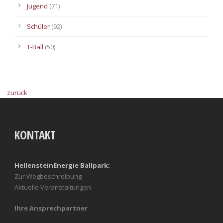
Jugend
(71)
Schüler
(92)
T-Ball
(50)
zurück
KONTAKT
HellensteinEnergie Ballpark:
Zur Wegbeschreibung
Aktuelle Veranstaltungen
Ihre Ansprechpartner