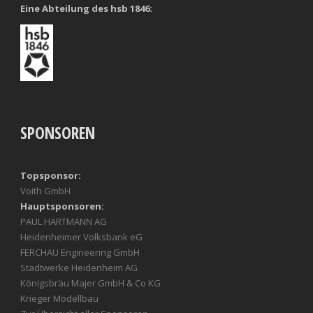
Eine Abteilung des hsb 1846:
SPONSOREN
Topsponsor:
Voith GmbH
Hauptsponsoren:
PAUL HARTMANN AG
Heidenheimer Volksbank eG
FERCHAU Engineering GmbH
Stadtwerke Heidenheim AG
Königsbräu Majer GmbH & Co KG
Krieger Modellbau