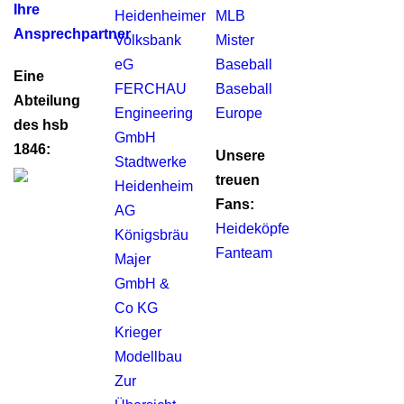
Ihre
Heidenheimer
MLB
Ansprechpartner
Volksbank
Mister
eG
Baseball
Eine
FERCHAU
Baseball
Abteilung
Engineering
Europe
des hsb
GmbH
1846:
Unsere
Stadtwerke
treuen
Heidenheim
Fans:
AG
Heideköpfe
Königsbräu
Fanteam
Majer
GmbH &
Co KG
Krieger
Modellbau
Zur