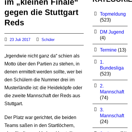
im „kleinen Finale“
gegen die Stuttgart
Topmeldung
(523)
Reds
DM Jugend
(4)
23 Juli 2017
Schüler
Termine
(13)
„Irgendwie nicht ganz da“ schien als
1.
Motto über den Partien zu stehen, in
Bundesliga
denen ermittelt werden sollte, wer bei
(523)
den Schülern die Nummer drei im
2.
Musterländle ist: die Heideköpfe oder
Mannschaft
die zweite Mannschaft der Reds aus
(74)
Stuttgart.
3.
Mannschaft
Der Platz war gerichtet, die beiden
(24)
Teams saßen in den Startlöchern,