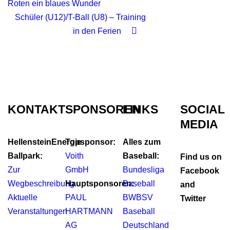
Roten ein blaues Wunder
Schüler (U12)/T-Ball (U8) – Training
in den Ferien
KONTAKT
SPONSOREN
LINKS
SOCIAL
MEDIA
HellensteinEnergie
Topsponsor:
Alles zum
Ballpark:
Voith
Baseball:
Find us on
Zur
GmbH
Bundesliga
Facebook
Wegbeschreibung
Hauptsponsoren:
Baseball
and
Aktuelle
PAUL
BWBSV
Twitter
Veranstaltungen
HARTMANN
Baseball
AG
Deutschland