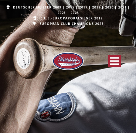
DEUTSCHER MEISTER
2009
|
2015
|
2017
|
2019
|
2020
|
2021
|
2023
|
2025
C.E.B.-EUROPAPOKALSIEGER 2019
EUROPEAN CLUB CHAMPIONS
2025