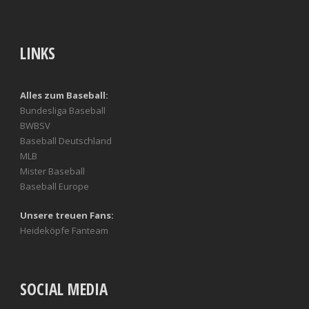
LINKS
Alles zum Baseball:
Bundesliga Baseball
BWBSV
Baseball Deutschland
MLB
Mister Baseball
Baseball Europe
Unsere treuen Fans:
Heideköpfe Fanteam
SOCIAL MEDIA