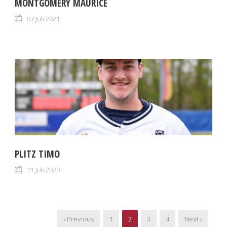
MONTGOMERY MAURICE
07 Juli 2021
PLITZ TIMO
11 Juli 2020
‹ Previous
1
2
3
4
Next ›