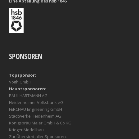
Eine Abteilung des hsb 1846:
SPONSOREN
Topsponsor:
Voith GmbH
Hauptsponsoren:
PAUL HARTMANN AG
Heidenheimer Volksbank eG
FERCHAU Engineering GmbH
Stadtwerke Heidenheim AG
Königsbräu Majer GmbH & Co KG
Krieger Modellbau
Zur Übersicht aller Sponsoren...