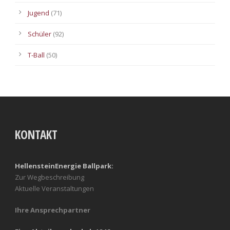
Jugend
(71)
Schüler
(92)
T-Ball
(50)
KONTAKT
HellensteinEnergie Ballpark:
Zur Wegbeschreibung
Aktuelle Veranstaltungen
Ihre Ansprechpartner