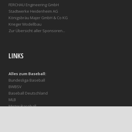
FERCHAU Engineering GmbH
Stadtwerke Heidenheim AG
Königsbräu Majer GmbH & Co KG
Krieger Modellbau
Zur Übersicht aller Sponsoren...
LINKS
Alles zum Baseball:
Bundesliga Baseball
BWBSV
Baseball Deutschland
MLB
Mister Baseball
Baseball Europe
Unsere treuen Fans:
Heideköpfe Fanteam