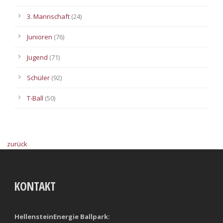
3. Mannschaft
(24)
Junioren
(76)
Jugend
(71)
Schüler
(92)
T-Ball
(50)
zurück
KONTAKT
HellensteinEnergie Ballpark: