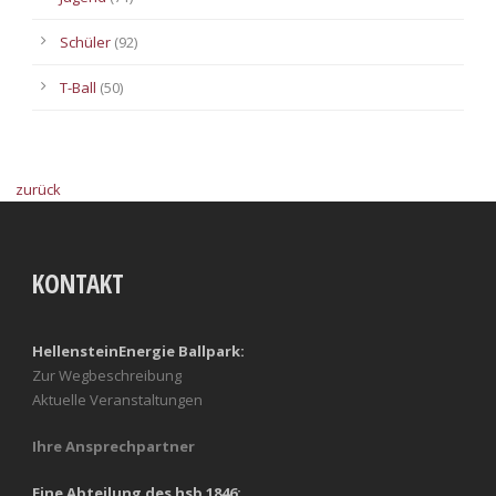
Schüler
(92)
T-Ball
(50)
zurück
KONTAKT
HellensteinEnergie Ballpark:
Zur Wegbeschreibung
Aktuelle Veranstaltungen
Ihre Ansprechpartner
Eine Abteilung des hsb 1846: