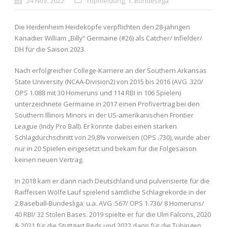
24 Nov. 2022
Topmeldung
,
1. Bundesliga
Die Heidenheim Heideköpfe verpflichten den 28-jährigen
Kanadier William „Billy“ Germaine (#26) als Catcher/ Infielder/
DH für die Saison 2023.
Nach erfolgreicher College-Karriere an der Southern Arkansas
State University (NCAA-Division2) von 2015 bis 2016 (AVG .320/
OPS 1.088 mit 30 Homeruns und 114 RBI in 106 Spielen)
unterzeichnete Germaine in 2017 einen Profivertrag bei den
Southern Illinois Minors in der US-amerikanischen Frontier
League (Indy Pro Ball). Er konnte dabei einen starken
Schlagdurchschnitt von 29,8% vorweisen (OPS .730), wurde aber
nur in 20 Spielen eingesetzt und bekam für die Folgesaison
keinen neuen Vertrag.
In 2018 kam er dann nach Deutschland und pulverisierte für die
Raiffeisen Wölfe Lauf spielend sämtliche Schlagrekorde in der
2.Baseball-Bundesliga: u.a. AVG .567/ OPS 1.736/ 8 Homeruns/
40 RBI/ 32 Stolen Bases. 2019 spielte er für die Ulm Falcons, 2020
& 2021 für die Stuttgart Reds und 2022 dann für die Tübingen