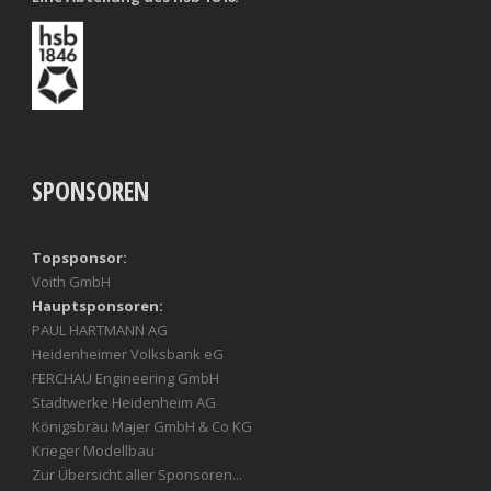
SPONSOREN
Topsponsor:
Voith GmbH
Hauptsponsoren:
PAUL HARTMANN AG
Heidenheimer Volksbank eG
FERCHAU Engineering GmbH
Stadtwerke Heidenheim AG
Königsbräu Majer GmbH & Co KG
Krieger Modellbau
Zur Übersicht aller Sponsoren...