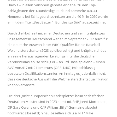
Hawks – in allen Saisonen gehörte er dabei zu den Top-
Schlagleuten der 1.Bundesliga Süd und sammelte u.a. 41
Homeruns bei Schlagdurchschnitten um die 40 %. In 2020 wurde
er mit dem Titel „Best Batter 1. Bundesliga Süd“ ausgezeichnet.
Durch die Hochzeit mit einer Deutschen und sein fünfjähriges
Engagement in Deutschland war er im September 2022 auch für
die deutsche Auswahl beim WBC-Qualifier für die Baseball-
Weltmeisterschaften 2023 spielberechtigt und knüpfte nahtlos
an seine herausragenden Leistungen für die deutschen
Vereinsteams an: so schlug er – an 3rd Base spielend – einen
AVG von.417 mit 2 Homeruns (OPS 1.462) im hochklassig
besetzten Qualifikationsturnier. An ihm lag es jedenfalls nicht,
dass die deutsche Auswahl die Weltmeisterschaftsqualifikation
knapp verpasste …
Die drei „nicht-europäischen Kaderplätze“ beim sechsfachen
Deutschen Meister sind in 2023 somit mit RHP Jared Mortensen,
OF Gary Owens und C/IF William „Billy“ Germaine absolut
hochkarätig besetzt; hinzu gesellen sich u.a. RHP Mike