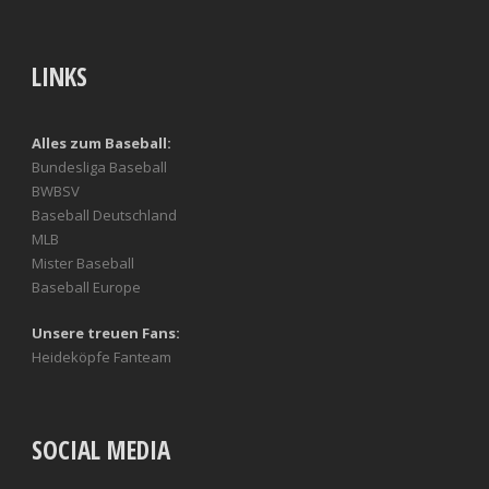
LINKS
Alles zum Baseball:
Bundesliga Baseball
BWBSV
Baseball Deutschland
MLB
Mister Baseball
Baseball Europe
Unsere treuen Fans:
Heideköpfe Fanteam
SOCIAL MEDIA