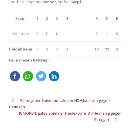
Coaches: Johannes
Weber
, Stefan
Karpf
Team
1
2
3
4
R
H
E
Karlsruhe
0
0
0
1
0
1
2
Heidenheim
7
4
1
3
15
11
2
Teile diesen Beitrag:
Gelungener Saisonauftakt der HDH Junioren gegen
Tübingen
JUNIOREN: gutes Spiel der Heideköpfe: 8:7 Heimsieg gegen
Stuttgart