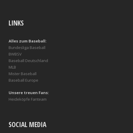
LINKS
Alles zum Baseball:
Bundesliga Baseball
BWBSV
Baseball Deutschland
MLB
Mister Baseball
Baseball Europe
Unsere treuen Fans:
Heideköpfe Fanteam
SOCIAL MEDIA