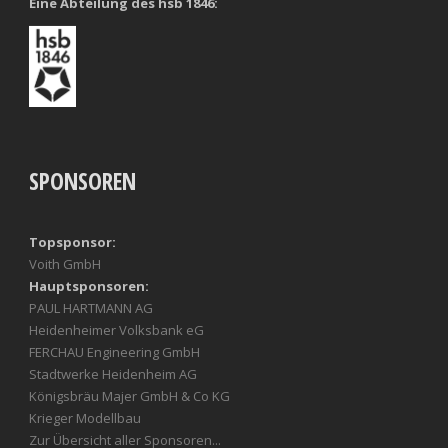
Eine Abteilung des hsb 1846:
SPONSOREN
Topsponsor:
Voith GmbH
Hauptsponsoren:
PAUL HARTMANN AG
Heidenheimer Volksbank eG
FERCHAU Engineering GmbH
Stadtwerke Heidenheim AG
Königsbräu Majer GmbH & Co KG
Krieger Modellbau
Zur Übersicht aller Sponsoren...