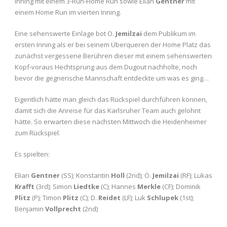
Inning mit einem 3-Run-Home Run sowie Elian
Gentner
mit
einem Home Run im vierten Inning.
Eine sehenswerte Einlage bot O.
Jemilzai
dem Publikum im
ersten Inning als er bei seinem Überqueren der Home Platz das
zunächst vergessene Berühren dieser mit einem sehenswerten
Kopf-voraus Hechtsprung aus dem Dugout nachholte, noch
bevor die gegnerische Mannschaft entdeckte um was es ging…
Eigentlich hätte man gleich das Rückspiel durchführen können,
damit sich die Anreise für das Karlsruher Team auch gelohnt
hätte. So erwarten diese nächsten Mittwoch die Heidenheimer
zum Rückspiel.
Es spielten:
Elian
Gentner
(SS); Konstantin
Holl
(2nd); Ö.
Jemilzai
(RF); Lukas
Krafft
(3rd); Simon
Liedtke
(C); Hannes
Merkle
(CF); Dominik
Plitz
(P); Timon
Plitz
(C); D.
Reidet
(LF); Luk
Schlupek
(1st);
Benjamin
Vollprecht
(2nd)