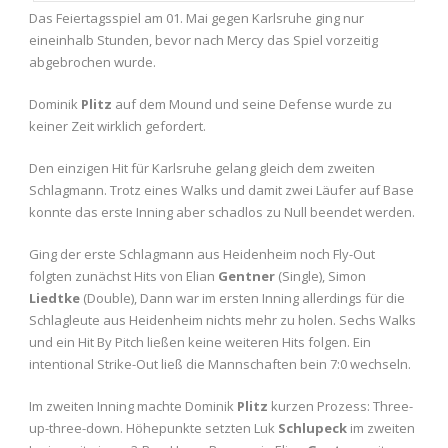
Das Feiertagsspiel am 01. Mai gegen Karlsruhe ging nur
eineinhalb Stunden, bevor nach Mercy das Spiel vorzeitig
abgebrochen wurde.
Dominik
Plitz
auf dem Mound und seine Defense wurde zu
keiner Zeit wirklich gefordert.
Den einzigen Hit für Karlsruhe gelang gleich dem zweiten
Schlagmann. Trotz eines Walks und damit zwei Läufer auf Base
konnte das erste Inning aber schadlos zu Null beendet werden.
Ging der erste Schlagmann aus Heidenheim noch Fly-Out
folgten zunächst Hits von Elian
Gentner
(Single), Simon
Liedtke
(Double), Dann war im ersten Inning allerdings für die
Schlagleute aus Heidenheim nichts mehr zu holen. Sechs Walks
und ein Hit By Pitch ließen keine weiteren Hits folgen. Ein
intentional Strike-Out ließ die Mannschaften bein 7:0 wechseln.
Im zweiten Inning machte Dominik
Plitz
kurzen Prozess: Three-
up-three-down. Höhepunkte setzten Luk
Schlupeck
im zweiten