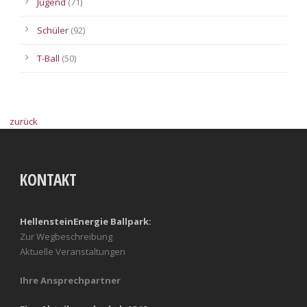
Jugend
(71)
Schüler
(92)
T-Ball
(50)
zurück
KONTAKT
HellensteinEnergie Ballpark:
Zur Wegbeschreibung
Aktuelle Veranstaltungen
Ihre Ansprechpartner