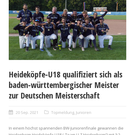
Heideköpfe-U18 qualifiziert sich als
baden-württembergischer Meister
zur Deutschen Meisterschaft
20 Sep. 2021
Topmeldung
,
Junioren
In einem höchst spannenden BW-Juniorenfinale gewannen die
Heidenheim Heideköpfe U18 („Team LLZ Heidenheim“) mit 3:2