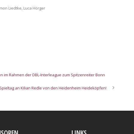
imon Liedtke, Luca Hörger
isen im Rahmen der DBL-Interleague zum Spitzenreiter Bonn
. Spieltag an Kilian Redle von den Heidenheim Heideköpfen!
NSOREN
LINKS