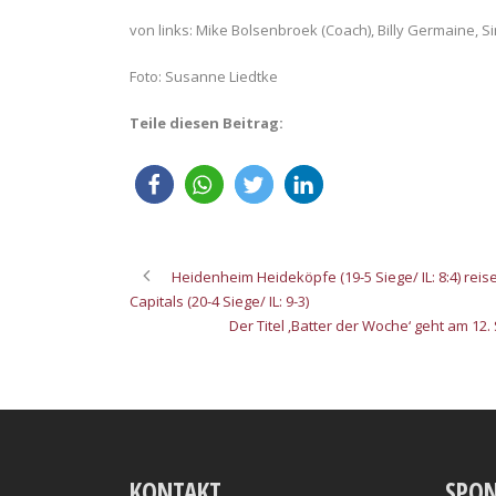
von links: Mike Bolsenbroek (Coach), Billy Germaine, S
Foto: Susanne Liedtke
Teile diesen Beitrag:
Heidenheim Heideköpfe (19-5 Siege/ IL: 8:4) re
Capitals (20-4 Siege/ IL: 9-3)
Der Titel ‚Batter der Woche‘ geht am 12
KONTAKT
SPO