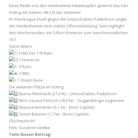
Kilian Redle von den Heidenheim Heideköpfen gewinnt das Fan-
Voting mit starken 48,3 % der Stimmen!
Im Interleague-Duell gegen die Untouchables Paderborn zeigte
der Heidenheimer eine starke Offensivleistung. Sein Highlight
des Wochenendes: ein 3-Run-Homerun zum zwischenzeitlichen
10:1.
Seine Bilanz:
3 Hits bei 7 At-Bats
1 Homerun
3 Runs
3 RBIs
1 Stolen Base
Die weiteren Plätze im Voting:
Bjarne Reinhardt (27,0 %) – Untouchables Paderborn
Nino Sacasa Petzsch (18,0 %) – Guggenberger Legionäre
Maurice Bendrien (5,1 %) – Bonn Capitals
Simon Bäumer (1,7 %) – Bonn Capitals
Glückwunsch!
Foto: Susanne Liedtke
Teile diesen Beitrag: